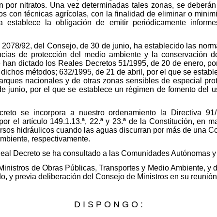
n por nitratos. Una vez determinadas tales zonas, se deberán
 con técnicas agrícolas, con la finalidad de eliminar o minimiz
va establece la obligación de emitir periódicamente inform
2078/92, del Consejo, de 30 de junio, ha establecido las nor
ncias de protección del medio ambiente y la conservación del
han dictado los Reales Decretos 51/1995, de 20 de enero, po
dichos métodos; 632/1995, de 21 de abril, por el que se estab
parques nacionales y de otras zonas sensibles de especial pro
de junio, por el que se establece un régimen de fomento del 
reto se incorpora a nuestro ordenamiento la Directiva 91
r el artículo 149.1.13.ª, 22.ª y 23.ª de la Constitución, en ma
ursos hidráulicos cuando las aguas discurran por más de una 
ambiente, respectivamente.
Real Decreto se ha consultado a las Comunidades Autónomas y a
 Ministros de Obras Públicas, Transportes y Medio Ambiente, y d
, y previa deliberación del Consejo de Ministros en su reunión
D I S P O N G O :