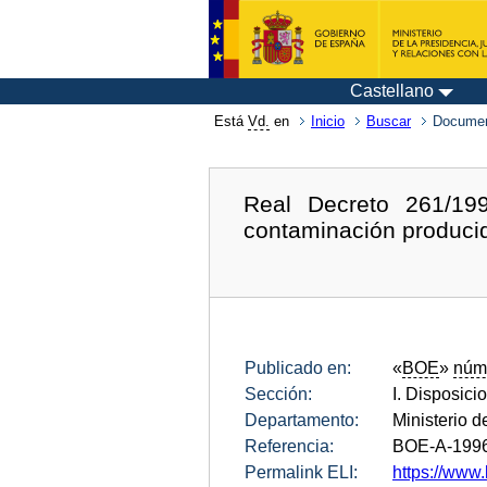
Castellano
Está
Vd.
en
Inicio
Buscar
Documen
Real Decreto 261/19
contaminación producid
Publicado en:
«
BOE
»
núm
Sección:
I. Disposici
Departamento:
Ministerio d
Referencia:
BOE-A-199
Permalink ELI:
https://www.