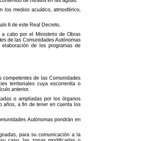
contenido de nitratos en las aguas.
n los medios acuático, atmosférico,
ulo 6 de este Real Decreto.
 a cabo por el Ministerio de Obras
entes de las Comunidades Autónomas
te elaboración de los programas de
anos competentes de las Comunidades
s territoriales cuya escorrentía o
culo anterior.
cadas o ampliadas por los órganos
ños, a fin de tener en cuenta los
s Comunidades Autónomas pondrán en
ignadas, para su comunicación a la
su caso, las zonas modificadas o