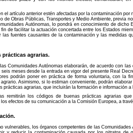
 el artículo anterior estén afectadas por la contaminación por 
io de Obras Públicas, Transportes y Medio Ambiente, previa not
omunidades Autónomas, lo pondrá en conocimiento de dicho E
fin de facilitar la actuación concertada entre los Estados miem
 las fuentes causantes de la contaminación y las medidas q
 prácticas agrarias.
 las Comunidades Autónomas elaborarán, de acuerdo con las 
 seis meses desde la entrada en vigor del presente Real Decr
ltores podrán poner en práctica de forma voluntaria, con la fi
n agrario. Asimismo, si lo estiman conveniente, podrán elabor
 prácticas agrarias, que incluirán la formación e información a l
 remitirán los códigos de buenas prácticas agrarias que 
a los efectos de su comunicación a la Comisión Europea, a trav
ación.
mo vulnerables, los órganos competentes de las Comunidades
ir y reducir la contaminación causada por los nitratos de 