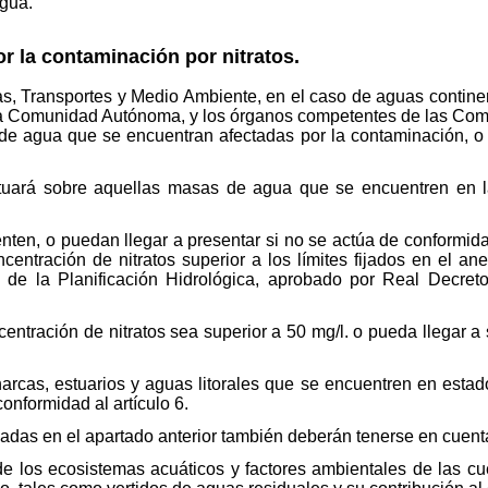
agua.
or la contaminación por nitratos.
cas, Transportes y Medio Ambiente, en el caso de aguas contin
una Comunidad Autónoma, y los órganos competentes de las Co
de agua que se encuentran afectadas por la contaminación, o e
ctuará sobre aquellas masas de agua que se encuentren en l
nten, o puedan llegar a presentar si no se actúa de conformidad
ncentración de nitratos superior a los límites fijados en el 
 de la Planificación Hidrológica, aprobado por Real Decret
ntración de nitratos sea superior a 50 mg/l. o pueda llegar a s
harcas, estuarios y aguas litorales que se encuentren en estad
conformidad al artículo 6.
dicadas en el apartado anterior también deberán tenerse en cuent
 de los ecosistemas acuáticos y factores ambientales de las c