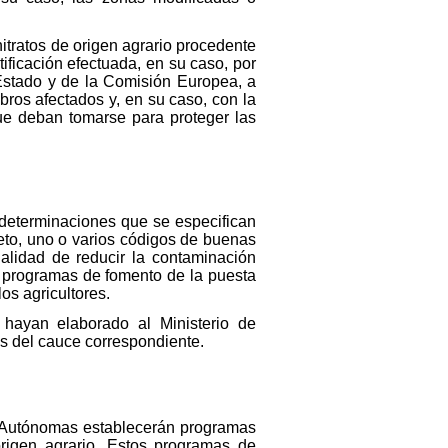
nitratos de origen agrario procedente
ificación efectuada, en su caso, por
stado y de la Comisión Europea, a
bros afectados y, en su caso, con la
ue deban tomarse para proteger las
determinaciones que se especifican
eto, uno o varios códigos de buenas
nalidad de reducir la contaminación
ar programas de fomento de la puesta
os agricultores.
hayan elaborado al Ministerio de
és del cauce correspondiente.
 Autónomas establecerán programas
origen agrario. Estos programas de