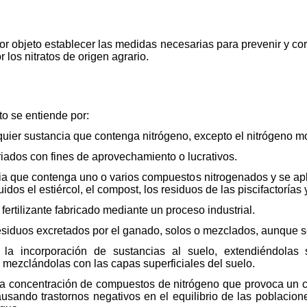
or objeto establecer las medidas necesarias para prevenir y cor
r los nitratos de origen agrario.
to se entiende por:
uier sustancia que contenga nitrógeno, excepto el nitrógeno m
iados con fines de aprovechamiento o lucrativos.
ncia que contenga uno o varios compuestos nitrogenados y se ap
uidos el estiércol, el compost, los residuos de las piscifactorías
 fertilizante fabricado mediante un proceso industrial.
 residuos excretados por el ganado, solos o mezclados, aunque 
: la incorporación de sustancias al suelo, extendiéndolas s
o mezclándolas con las capas superficiales del suelo.
 la concentración de compuestos de nitrógeno que provoca un c
ausando trastornos negativos en el equilibrio de las poblacio