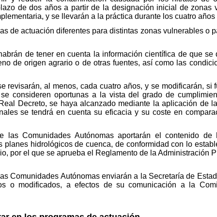
lazo de dos años a partir de la designación inicial de zonas v
ementaria, y se llevarán a la práctica durante los cuatro años 
s de actuación diferentes para distintas zonas vulnerables o p
abrán de tener en cuenta la información científica de que se 
geno de origen agrario o de otras fuentes, así como las condi
 revisarán, al menos, cada cuatro años, y se modificarán, si fu
se consideren oportunas a la vista del grado de cumplimient
 Real Decreto, se haya alcanzado mediante la aplicación de l
nales se tendrá en cuenta su eficacia y su coste en compara
e las Comunidades Autónomas aportarán el contenido de 
 planes hidrológicos de cuenca, de conformidad con lo estable
io, por el que se aprueba el Reglamento de la Administración Pú
las Comunidades Autónomas enviarán a la Secretaría de Estad
os o modificados, a efectos de su comunicación a la Comi