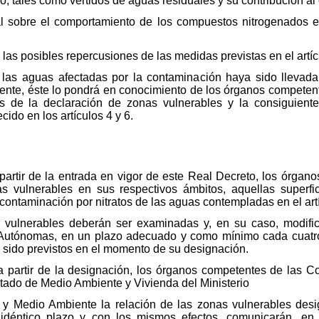
, tales como vertidos de aguas residuales y su contribución al 
ual sobre el comportamiento de los compuestos nitrogenados e
las posibles repercusiones de las medidas previstas en el artíc
las aguas afectadas por la contaminación haya sido llevada
iente, éste lo pondrá en conocimiento de los órganos compet
ctos de la declaración de zonas vulnerables y la consiguien
cido en los artículos 4 y 6.
 partir de la entrada en vigor de este Real Decreto, los órg
ulnerables en sus respectivos ámbitos, aquellas superficie
a contaminación por nitratos de las aguas contempladas en el artí
vulnerables deberán ser examinadas y, en su caso, modifi
utónomas, en un plazo adecuado y como mínimo cada cuatro a
 sido previstos en el momento de su designación.
 a partir de la designación, los órganos competentes de la
tado de Medio Ambiente y Vivienda del Ministerio
 y Medio Ambiente la relación de las zonas vulnerables des
déntico plazo y con los mismos efectos, comunicarán, en 