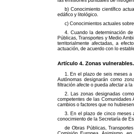
las emisiones puntuales de nitrógeno
b) Conocimiento científico act
edáfico y litológico.
c) Conocimientos actuales sobre 
4. Cuando la determinación de 
Públicas, Transportes y Medio Amb
territorialmente afectadas, a efe
actuación, de acuerdo con lo estable
Artículo 4. Zonas vulnerables.
1. En el plazo de seis meses a
Autónomas designarán como zonas v
filtración afecte o pueda afectar a l
2. Las zonas designadas como 
competentes de las Comunidades A
cambios o factores que no hubiesen
3. En el plazo de cinco meses
conocimiento de la Secretaría de Es
de Obras Públicas, Transportes
Comisión Europea. Asimismo, en i