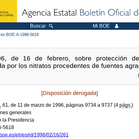
Buscar
Mi BOE
to BOE-A-1996-5618
96, de 16 de febrero, sobre protección de
a por los nitratos procedentes de fuentes agra
[Disposición derogada]
.
61, de 11 de marzo de 1996, páginas 9734 a 9737 (4
págs.
)
ones generales
e la Presidencia
6-5618
boe.es/eli/es/rd/1996/02/16/261