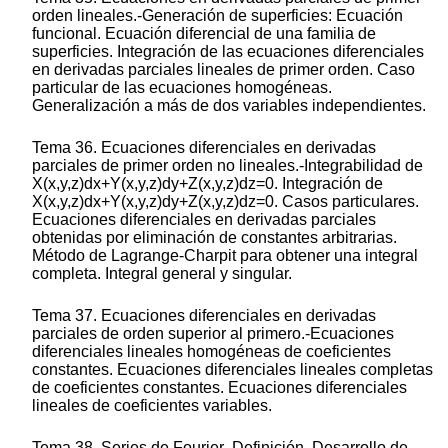
orden lineales.-Generación de superficies: Ecuación
funcional. Ecuación diferencial de una familia de
superficies. Integración de las ecuaciones diferenciales
en derivadas parciales lineales de primer orden. Caso
particular de las ecuaciones homogéneas.
Generalización a más de dos variables independientes.
Tema 36. Ecuaciones diferenciales en derivadas
parciales de primer orden no lineales.-Integrabilidad de
X(x,y,z)dx+Y(x,y,z)dy+Z(x,y,z)dz=0. Integración de
X(x,y,z)dx+Y(x,y,z)dy+Z(x,y,z)dz=0. Casos particulares.
Ecuaciones diferenciales en derivadas parciales
obtenidas por eliminación de constantes arbitrarias.
Método de Lagrange-Charpit para obtener una integral
completa. Integral general y singular.
Tema 37. Ecuaciones diferenciales en derivadas
parciales de orden superior al primero.-Ecuaciones
diferenciales lineales homogéneas de coeficientes
constantes. Ecuaciones diferenciales lineales completas
de coeficientes constantes. Ecuaciones diferenciales
lineales de coeficientes variables.
Tema 38. Series de Fourier.-Definición. Desarrollo de