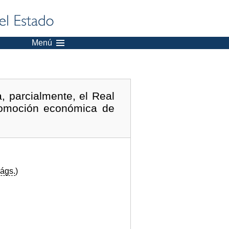
Menú
, parcialmente, el Real
promoción económica de
ágs.
)