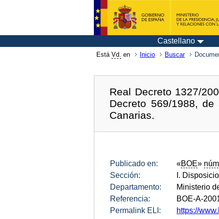
Castellano
Está
Vd.
en
Inicio
Buscar
Documen
Real Decreto 1327/2001
Decreto 569/1988, de 
Canarias.
Publicado en:
«
BOE
»
núm
Sección:
I. Disposici
Departamento:
Ministerio 
Referencia:
BOE-A-200
Permalink ELI:
https://www.