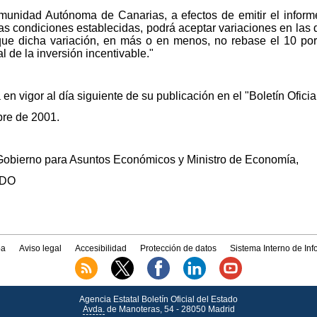
unidad Autónoma de Canarias, a efectos de emitir el informe
as condiciones establecidas, podrá aceptar variaciones en las d
 que dicha variación, en más o en menos, no rebase el 10 po
l de la inversión incentivable."
en vigor al día siguiente de su publicación en el "Boletín Oficia
re de 2001.
Gobierno para Asuntos Económicos y Ministro de Economía,
EDO
a
Aviso legal
Accesibilidad
Protección de datos
Sistema Interno de In
Agencia Estatal Boletín Oficial del Estado
Avda.
de Manoteras, 54 - 28050 Madrid