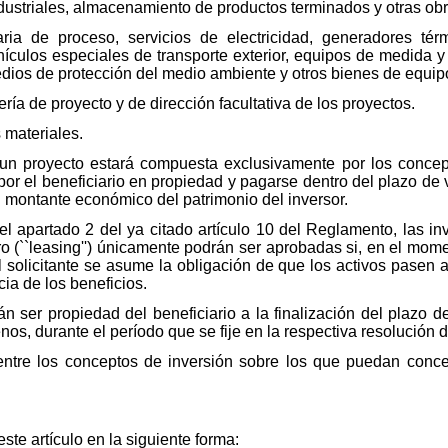
ndustriales, almacenamiento de productos terminados y otras obr
ia de proceso, servicios de electricidad, generadores térm
hículos especiales de transporte exterior, equipos de medida y 
ios de protección del medio ambiente y otros bienes de equipo
ería de proyecto y de dirección facultativa de los proyectos.
s materiales.
e un proyecto estará compuesta exclusivamente por los concep
 por el beneficiario en propiedad y pagarse dentro del plazo de
l montante económico del patrimonio del inversor.
 del apartado 2 del ya citado artículo 10 del Reglamento, las 
o (``leasing'') únicamente podrán ser aprobadas si, en el mom
del solicitante se asume la obligación de que los activos pasen
cia de los beneficios.
n ser propiedad del beneficiario a la finalización del plazo de
os, durante el período que se fije en la respectiva resolución 
 entre los conceptos de inversión sobre los que puedan conce
este artículo en la siguiente forma: