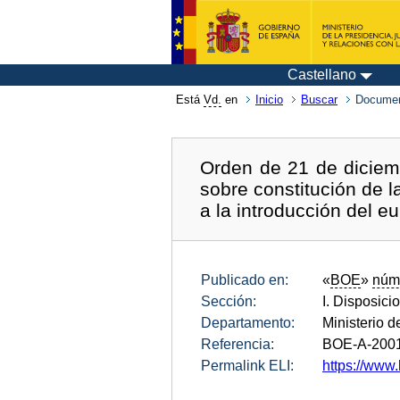
Castellano
Está
Vd.
en
Inicio
Buscar
Documen
Orden de 21 de diciem
sobre constitución de l
a la introducción del eu
Publicado en:
«
BOE
»
núm
Sección:
I. Disposici
Departamento:
Ministerio 
Referencia:
BOE-A-200
Permalink ELI:
https://www.