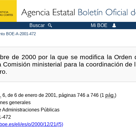
Buscar
Mi BOE
to BOE-A-2001-472
bre de 2000 por la que se modifica la Orden d
a Comisión ministerial para la coordinación de l
ro.
.
6, de 6 de enero de 2001, páginas 746 a 746 (1
pág.
)
ones generales
de Administraciones Públicas
1-472
boe.es/eli/es/o/2000/12/21/(5)