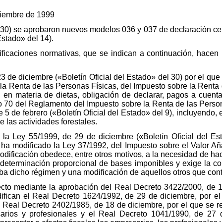
tiembre de 1999
el 30) se aprobaron nuevos modelos 036 y 037 de declaración ce
Estado» del 14).
icaciones normativas, que se indican a continuación, hacen n
 de diciembre («Boletín Oficial del Estado» del 30) por el que
la Renta de las Personas Físicas, del Impuesto sobre la Rent
n materia de dietas, obligación de declarar, pagos a cuenta
lo 70 del Reglamento del Impuesto sobre la Renta de las Person
5 de febrero («Boletín Oficial del Estado» del 9), incluyendo, e
e las actividades forestales.
e la Ley 55/1999, de 29 de diciembre («Boletín Oficial del E
, ha modificado la Ley 37/1992, del Impuesto sobre el Valor Añ
odificación obedece, entre otros motivos, a la necesidad de hac
 determinación proporcional de bases imponibles y exige la cor
ba dicho régimen y una modificación de aquellos otros que con
ecto mediante la aprobación del Real Decreto 3422/2000, de 15
difican el Real Decreto 1624/1992, de 29 de diciembre, por e
l Real Decreto 2402/1985, de 18 de diciembre, por el que se re
rios y profesionales y el Real Decreto 1041/1990, de 27 d