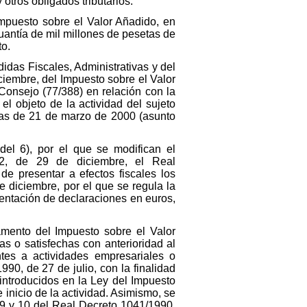
otros obligados tributarios.
mpuesto sobre el Valor Añadido, en
uantía de mil millones de pesetas de
to.
didas Fiscales, Administrativas y del
ciembre, del Impuesto sobre el Valor
 Consejo (77/388) en relación con la
el objeto de la actividad del sujeto
eas de 21 de marzo de 2000 (asunto
del 6), por el que se modifican el
2, de 29 de diciembre, el Real
e presentar a efectos fiscales los
e diciembre, por el que se regula la
sentación de declaraciones en euros,
amento del Impuesto sobre el Valor
s o satisfechas con anterioridad al
ntes a actividades empresariales o
90, de 27 de julio, con la finalidad
introducidos en la Ley del Impuesto
inicio de la actividad. Asimismo, se
s 9 y 10 del Real Decreto 1041/1990,