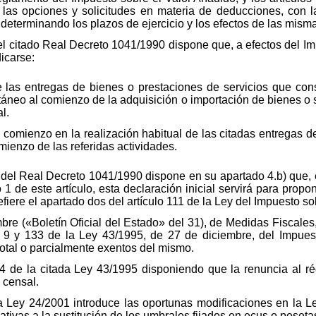
 las opciones y solicitudes en materia de deducciones, con la 
determinando los plazos de ejercicio y los efectos de las mism
 del citado Real Decreto 1041/1990 dispone que, a efectos del I
icarse:
e las entregas de bienes o prestaciones de servicios que cons
táneo al comienzo de la adquisición o importación de bienes o s
l.
el comienzo en la realización habitual de las citadas entregas 
mienzo de las referidas actividades.
 del Real Decreto 1041/1990 dispone en su apartado 4.b) que, en
1 de este artículo, esta declaración inicial servirá para propo
fiere el apartado dos del artículo 111 de la Ley del Impuesto so
re («Boletín Oficial del Estado» del 31), de Medidas Fiscales,
s 9 y 133 de la Ley 43/1995, de 27 de diciembre, del Impuest
total o parcialmente exentos del mismo.
84 de la citada Ley 43/1995 disponiendo que la renuncia al r
 censal.
e la Ley 24/2001 introduce las oportunas modificaciones en la 
ativas a la sustitución de los umbrales fijados en ecus o peseta