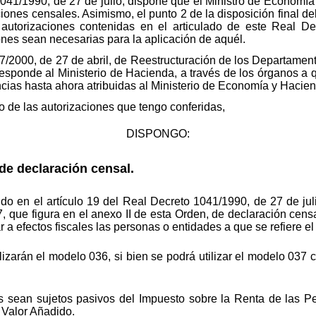
 1041/1990, de 27 de julio, dispone que el Ministro de Econom
iones censales. Asimismo, el punto 2 de la disposición final de
utorizaciones contenidas en el articulado de este Real Dec
nes sean necesarias para la aplicación de aquél.
57/2000, de 27 de abril, de Reestructuración de los Departamento
esponde al Ministerio de Hacienda, a través de los órganos a q
encias hasta ahora atribuidas al Ministerio de Economía y Hacie
 de las autorizaciones que tengo conferidas,
DISPONGO:
e declaración censal.
do en el artículo 19 del Real Decreto 1041/1990, de 27 de ju
37, que figura en el anexo II de esta Orden, de declaración cen
 a efectos fiscales las personas o entidades a que se refiere el 
lizarán el modelo 036, si bien se podrá utilizar el modelo 03
os sean sujetos pasivos del Impuesto sobre la Renta de las P
 Valor Añadido.