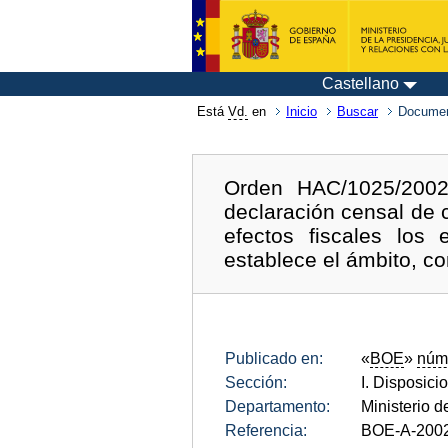
Castellano
Está
Vd.
en
Inicio
Buscar
Documen
Orden HAC/1025/200
declaración censal de 
efectos fiscales los 
establece el ámbito, c
Publicado en:
«
BOE
»
núm
Sección:
I. Disposici
Departamento:
Ministerio 
Referencia:
BOE-A-200