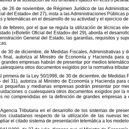
2, de 26 de noviembre, de Régimen Jurídico de las Administra
ial del Estado« del 27), insta a las Administraciones Públicas
as y telemáticas en el desarrollo de su actividad y el ejercicio 
de febrero, por el que se regula la utilización de técnicas ele
tado («Boletín Oficial del Estado» del 29), aborda el desarrollo
inistración General del Estado, las garantías, requisitos y sup
cas.
 de 30 de diciembre, de Medidas Fiscales, Administrativas y de
n final, autoriza al Ministro de Economía y Hacienda para 
 grandes empresas habrán de presentar por medios telemático
ualesquiera otros documentos exigidos por la normativa tributar
inal primera de la Ley 50/1998, de 30 de diciembre, de Medidas 
o» del 31), autoriza al Ministro de Economía y Hacienda para
as pequeñas y medianas empresas podrán presentar por medi
quidaciones o cualesquiera otros documentos exigidos por la n
 no comprendidas en la definición de grandes empresas a ef
 Agencia Tributaria en el desarrollo de los sistemas de prese
os ciudadanos respecto de la utilización de las nuevas te
liar el citado sistema de presentación telemática a los modelo