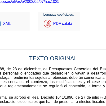
.boe.es/eli/es/o/2002/05/07/hac1025
Lenguas cooficiales:
XML
PDF català
TEXTO ORIGINAL
988, de 28 de diciembre, de Presupuestos Generales del Esta
s personas o entidades que desarrollen o vayan a desarrollar
sfagan rendimientos sujetos a retención, deberán comunicar a la
nes censales, el comienzo, las modificaciones y el cese en 
que reglamentariamente se regulará el contenido, la forma y 
rma, se aprobó el Real Decreto 1041/1990, de 27 de julio («Bo
declaraciones censales que han de presentar a efectos fiscales 