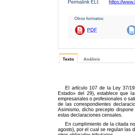
Permalink ELI:
https://www
Otros formatos:
PDF
Texto
Análisis
El artículo 107 de la Ley 37/1
Estado» del 29), establece que la
empresariales o profesionales o sati
de las correspondientes declaracio
Asimismo, dicho precepto dispone 
estas declaraciones censales.
En cumplimiento de la citada no
agosto), por el cual se regulan las 
otros obligados tributarios.