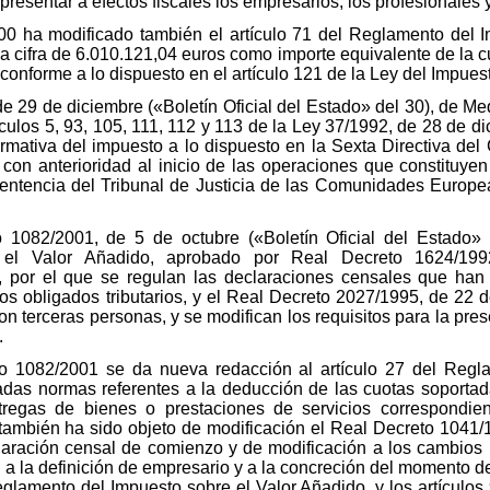
esentar a efectos fiscales los empresarios, los profesionales y 
00 ha modificado también el artículo 71 del Reglamento del I
a cifra de 6.010.121,04 euros como importe equivalente de la c
onforme a lo dispuesto en el artículo 121 de la Ley del Impues
 de 29 de diciembre («Boletín Oficial del Estado» del 30), de Me
culos 5, 93, 105, 111, 112 y 113 de la Ley 37/1992, de 28 de di
rmativa del impuesto a lo dispuesto en la Sexta Directiva del
on anterioridad al inicio de las operaciones que constituyen 
entencia del Tribunal de Justicia de las Comunidades Europ
o 1082/2001, de 5 de octubre («Boletín Oficial del Estado» 
 el Valor Añadido, aprobado por Real Decreto 1624/199
, por el que se regulan las declaraciones censales que han d
ros obligados tributarios, y el Real Decreto 2027/1995, de 22 d
n terceras personas, y se modifican los requisitos para la pre
.
to 1082/2001 se da nueva redacción al artículo 27 del Regl
adas normas referentes a la deducción de las cuotas soportada
ntregas de bienes o prestaciones de servicios correspondie
también ha sido objeto de modificación el Real Decreto 1041/19
laración censal de comienzo y de modificación a los cambios 
a la definición de empresario y a la concreción del momento de 
Reglamento del Impuesto sobre el Valor Añadido, y los artículo