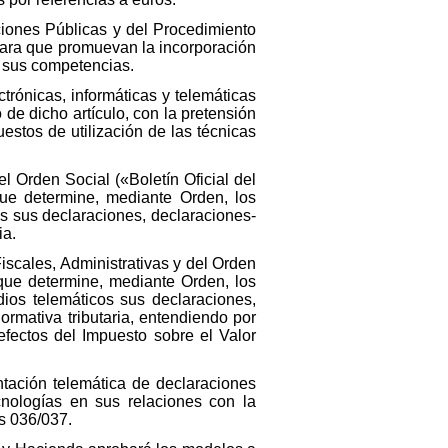
ciones Públicas y del Procedimiento
 para que promuevan la incorporación
de sus competencias.
ctrónicas, informáticas y telemáticas
 de dicho artículo, con la pretensión
uestos de utilización de las técnicas
l Orden Social («Boletín Oficial del
que determine, mediante Orden, los
s sus declaraciones, declaraciones-
ia.
Fiscales, Administrativas y del Orden
 que determine, mediante Orden, los
os telemáticos sus declaraciones,
ormativa tributaria, entendiendo por
ectos del Impuesto sobre el Valor
ntación telemática de declaraciones
cnologías en sus relaciones con la
s 036/037.