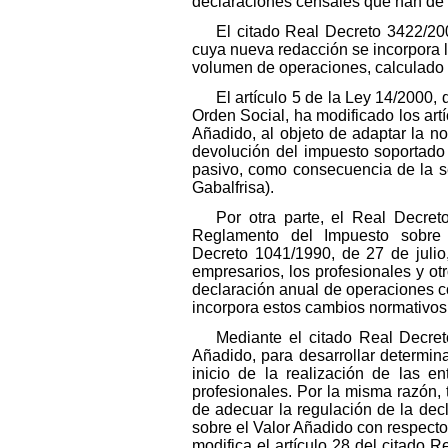
declaraciones censales que han de pr
El citado Real Decreto 3422/20
cuya nueva redacción se incorpora l
volumen de operaciones, calculado c
El artículo 5 de la Ley 14/2000,
Orden Social, ha modificado los artí
Añadido, al objeto de adaptar la no
devolución del impuesto soportado c
pasivo, como consecuencia de la s
Gabalfrisa).
Por otra parte, el Real Decret
Reglamento del Impuesto sobre
Decreto 1041/1990, de 27 de julio
empresarios, los profesionales y ot
declaración anual de operaciones co
incorpora estos cambios normativos
Mediante el citado Real Decre
Añadido, para desarrollar determin
inicio de la realización de las e
profesionales. Por la misma razón, 
de adecuar la regulación de la dec
sobre el Valor Añadido con respecto 
modifica el artículo 28 del citado 