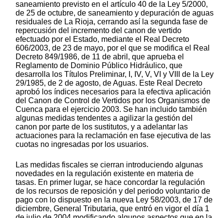
saneamiento previsto en el artículo 40 de la Ley 5/2000,
de 25 de octubre, de saneamiento y depuración de aguas
residuales de La Rioja, cerrando así la segunda fase de
repercusión del incremento del canon de vertido
efectuado por el Estado, mediante el Real Decreto
606/2003, de 23 de mayo, por el que se modifica el Real
Decreto 849/1986, de 11 de abril, que aprueba el
Reglamento de Dominio Público Hidráulico, que
desarrolla los Títulos Preliminar, I, IV, V, VI y VIII de la Ley
29/1985, de 2 de agosto, de Aguas. Este Real Decreto
aprobó los índices necesarios para la efectiva aplicación
del Canon de Control de Vertidos por los Organismos de
Cuenca para el ejercicio 2003. Se han incluido también
algunas medidas tendentes a agilizar la gestión del
canon por parte de los sustitutos, y a adelantar las
actuaciones para la reclamación en fase ejecutiva de las
cuotas no ingresadas por los usuarios.
Las medidas fiscales se cierran introduciendo algunas
novedades en la regulación existente en materia de
tasas. En primer lugar, se hace concordar la regulación
de los recursos de reposición y del periodo voluntario de
pago con lo dispuesto en la nueva Ley 58/2003, de 17 de
diciembre, General Tributaria, que entró en vigor el día 1
de julio de 2004 modificando algunos aspectos que en la