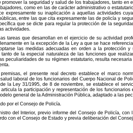
 promover la seguridad y salud de los trabajadores, tanto en e
bajadores, como en las de carácter administrativo o estatutario 
ce expresamente su inaplicación a aquellas actividades cuya
blicas, entre las que cita expresamente las de policía y segu
pecífica que se dicte para regular la protección de la segurida
as actividades.
as tareas que desarrollan en el ejercicio de su actividad pro
lenamente en la excepción de la Ley a que se hace referencia 
optarse las medidas adecuadas en orden a la protección y 
or, tanto de la especial naturaleza de las funciones que real
 las peculiaridades de su régimen estatutario, resulta necesaria
enta.
remisas, el presente real decreto establece el marco norma
 salud laboral de los funcionarios del Cuerpo Nacional de Polic
 de la Ley 31/1995, de 8 de noviembre, se establece el servic
 articula la participación y representación de los funcionarios
odelo general de la Administración Pública, adaptado a las pecu
ado por el Consejo de Policía.
istro del Interior, previo informe del Consejo de Policía, con 
rdo con el Consejo de Estado y previa deliberación del Consejo