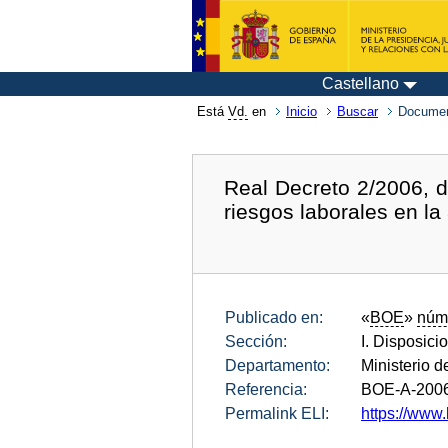
Castellano
Está
Vd.
en
Inicio
Buscar
Documen
Real Decreto 2/2006, 
riesgos laborales en la
Publicado en:
«
BOE
»
núm
Sección:
I. Disposici
Departamento:
Ministerio de
Referencia:
BOE-A-200
Permalink ELI:
https://www.