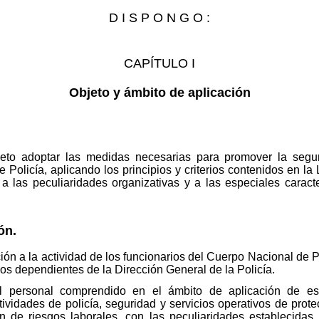
D I S P O N G O :
CAPÍTULO I
Objeto y ámbito de aplicación
bjeto adoptar las medidas necesarias para promover la segu
 Policía, aplicando los principios y criterios contenidos en l
 las peculiaridades organizativas y a las especiales caracte
ón.
ción a la actividad de los funcionarios del Cuerpo Nacional de P
cos dependientes de la Dirección General de la Policía.
el personal comprendido en el ámbito de aplicación de es
tividades de policía, seguridad y servicios operativos de protec
n de riesgos laborales, con las peculiaridades establecidas 