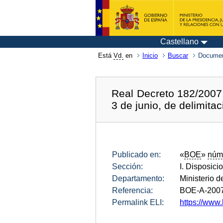
Castellano
Está
Vd.
en
Inicio
Buscar
Documen
Real Decreto 182/2007,
3 de junio, de delimit
Publicado en:
«
BOE
»
núm
Sección:
I. Disposici
Departamento:
Ministerio 
Referencia:
BOE-A-200
Permalink ELI:
https://www.