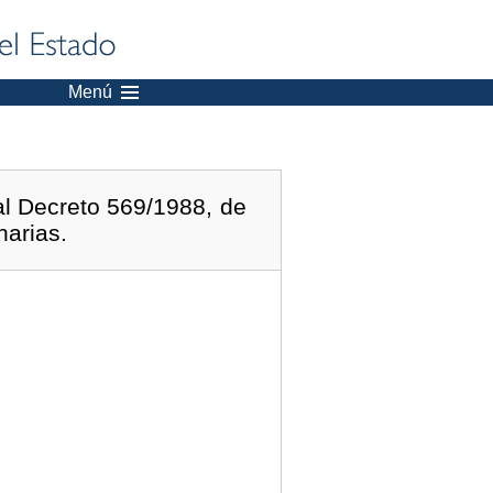
Menú
al Decreto 569/1988, de
narias.