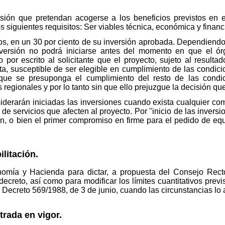
rsión que pretendan acogerse a los beneficios previstos en
 siguientes requisitos: Ser viables técnica, económica y finan
os, en un 30 por ciento de su inversión aprobada. Dependiendo
inversión no podrá iniciarse antes del momento en que el 
or escrito al solicitante que el proyecto, sujeto al resultad
sta, susceptible de ser elegible en cumplimiento de las condic
n que se presuponga el cumplimiento del resto de las condi
 regionales y por lo tanto sin que ello prejuzgue la decisión qu
siderarán iniciadas las inversiones cuando exista cualquier co
e servicios que afecten al proyecto. Por ''inicio de las inversio
ón, o bien el primer compromiso en firme para el pedido de eq
ilitación.
nomía y Hacienda para dictar, a propuesta del Consejo Recto
ecreto, así como para modificar los límites cuantitativos previst
eal Decreto 569/1988, de 3 de junio, cuando las circunstancias lo
trada en vigor.