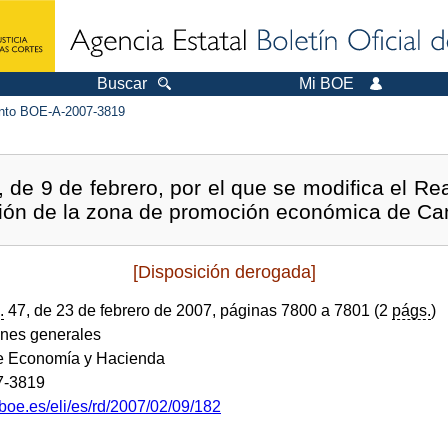
Buscar
Mi BOE
to BOE-A-2007-3819
 de 9 de febrero, por el que se modifica el Re
ación de la zona de promoción económica de Ca
[Disposición derogada]
.
47, de 23 de febrero de 2007, páginas 7800 a 7801 (2
págs.
)
ones generales
de Economía y Hacienda
7-3819
boe.es/eli/es/rd/2007/02/09/182