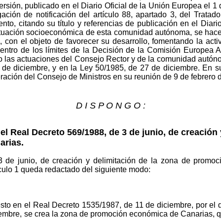
ersión, publicado en el Diario Oficial de la Unión Europea el 
gación de notificación del artículo 88, apartado 3, del Trata
to, citando su título y referencias de publicación en el Diari
situación socioeconómica de esta comunidad autónoma, se hace 
al, con el objeto de favorecer su desarrollo, fomentando la ac
dentro de los límites de la Decisión de la Comisión Europea
las actuaciones del Consejo Rector y de la comunidad autónoma
de diciembre, y en la Ley 50/1985, de 27 de diciembre. En su 
ación del Consejo de Ministros en su reunión de 9 de febrero 
D I S P O N G O :
el Real Decreto 569/1988, de 3 de junio, de creación 
arias.
3 de junio, de creación y delimitación de la zona de promo
culo 1 queda redactado del siguiente modo:
esto en el Real Decreto 1535/1987, de 11 de diciembre, por el
embre, se crea la zona de promoción económica de Canarias, qu