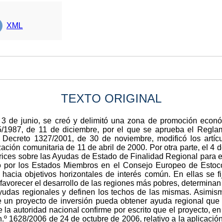
XML
TEXTO ORIGINAL
3 de junio, se creó y delimitó una zona de promoción econó
5/1987, de 11 de diciembre, por el que se aprueba el Regla
l Decreto 1327/2001, de 30 de noviembre, modificó los artíc
ación comunitaria de 11 de abril de 2000. Por otra parte, el 4 
trices sobre las Ayudas de Estado de Finalidad Regional para 
o por los Estados Miembros en el Consejo Europeo de Estoco
 hacia objetivos horizontales de interés común. En ellas se fi
avorecer el desarrollo de las regiones más pobres, determinan l
udas regionales y definen los techos de las mismas. Asimism
 un proyecto de inversión pueda obtener ayuda regional que 
 la autoridad nacional confirme por escrito que el proyecto, en 
.º 1628/2006 de 24 de octubre de 2006, relativo a la aplicación