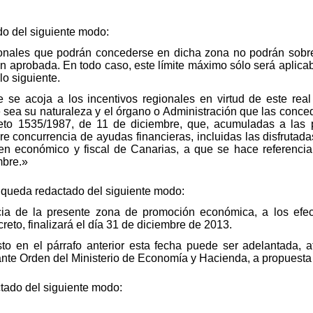
do del siguiente modo:
gionales que podrán concederse en dicha zona no podrán sobr
ón aprobada. En todo caso, este límite máximo sólo será aplicab
lo siguiente.
 se acoja a los incentivos regionales en virtud de este real
e sea su naturaleza y el órgano o Administración que las conc
eto 1535/1987, de 11 de diciembre, que, acumuladas a las p
e concurrencia de ayudas financieras, incluidas las disfrutadas
en económico y fiscal de Canarias, a que se hace referencia 
mbre.»
 5 queda redactado del siguiente modo:
cia de la presente zona de promoción económica, a los efec
reto, finalizará el día 31 de diciembre de 2013.
to en el párrafo anterior esta fecha puede ser adelantada, 
nte Orden del Ministerio de Economía y Hacienda, a propuesta
ctado del siguiente modo: