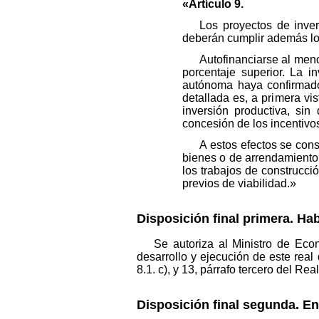
«Artículo 9.
Los proyectos de inve
deberán cumplir además los
Autofinanciarse al men
porcentaje superior. La 
autónoma haya confirmado p
detallada es, a primera vi
inversión productiva, si
concesión de los incentivos
A estos efectos se con
bienes o de arrendamiento d
los trabajos de construcci
previos de viabilidad.»
Disposición final primera. Hab
Se autoriza al Ministro de Eco
desarrollo y ejecución de este real d
8.1. c), y 13, párrafo tercero del R
Disposición final segunda. En