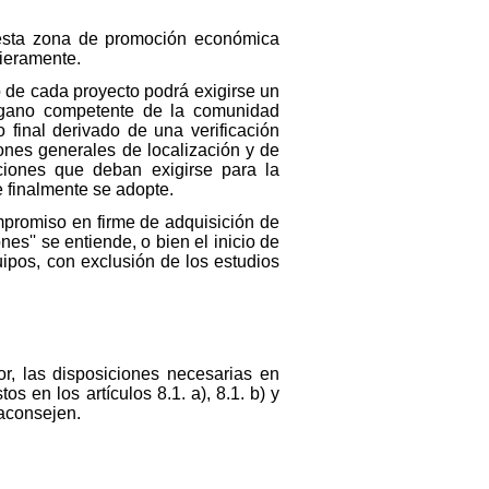
 esta zona de promoción económica
cieramente.
 de cada proyecto podrá exigirse un
órgano competente de la comunidad
o final derivado de una verificación
iones generales de localización y de
ciones que deban exigirse para la
e finalmente se adopte.
mpromiso en firme de adquisición de
nes'' se entiende, o bien el inicio de
uipos, con exclusión de los estudios
r, las disposiciones necesarias en
os en los artículos 8.1. a), 8.1. b) y
 aconsejen.