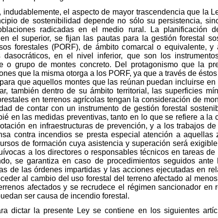
es, indudablemente, el aspecto de mayor trascendencia que la L
ncipio de sostenibilidad depende no sólo su persistencia, s
oblaciones radicadas en el medio rural. La planificación de
n el superior, se fijan las pautas para la gestión forestal 
sos forestales (PORF), de ámbito comarcal o equivalente, y
dasocráticos, en el nivel inferior, que son los instrumentos
te o grupo de montes concreto. Del protagonismo que la pre
iones que la misma otorga a los PORF, ya que a través de éstos
cas para que aquellos montes que las reúnan puedan incluirse en
ar, también dentro de su ámbito territorial, las superficies m
restales en terrenos agrícolas tengan la consideración de mont
edad de contar con un instrumento de gestión forestal sostenib
pié en las medidas preventivas, tanto en lo que se refiere a l
otación en infraestructuras de prevención, y a los trabajos de 
nsa contra incendios se presta especial atención a aquellas
cursos de formación cuya asistencia y superación será exigible
uívocas a los directores o responsables técnicos en tareas de e
o, se garantiza en caso de procedimientos seguidos ante las
s de las órdenes impartidas y las acciones ejecutadas en rela
oceder al cambio del uso forestal del terreno afectado al menos
terrenos afectados y se recrudece el régimen sancionador en 
puedan ser causa de incendio forestal.
ara dictar la presente Ley se contiene en los siguientes art