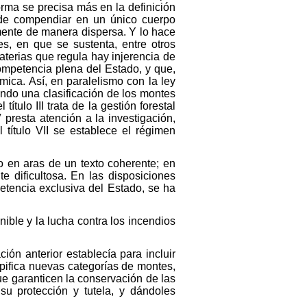
orma se precisa más en la definición
 de compendiar en un único cuerpo
rmente de manera dispersa. Y lo hace
s, en que se sustenta, entre otros
materias que regula hay injerencia de
ompetencia plena del Estado, y que,
ica. Así, en paralelismo con la ley
iendo una clasificación de los montes
título III trata de la gestión forestal
 presta atención a la investigación,
l título VII se establece el régimen
o en aras de un texto coherente; en
e dificultosa. En las disposiciones
etencia exclusiva del Estado, se ha
nible y la lucha contra los incendios
ción anterior establecía para incluir
ipifica nuevas categorías de montes,
ue garanticen la conservación de las
 su protección y tutela, y dándoles