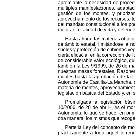
apremiante la necesidad de procede
múltiples manifestaciones, adapta
gestión de los montes, y prioriza
aprovechamiento de los recursos, t
del mandato constitucional a los pod
mejorar la calidad de vida y defend
Hasta ahora, las materias objeto
de ámbito estatal, limitándose la
suelos y protección de cubiertas veg
cierta eficacia, en la corrección de
de considerable valor ecológico, q
también la Ley 9/1999, de 26 de may
nuestras masas forestales. Razones
montes hasta la aprobación de la le
Autonomía de Castilla-La Mancha, q
materia de montes, aprovechamientos
legislación básica del Estado y, en 
Promulgada la legislación bás
10/2006, de 28 de abril–, es el mom
Autonomía, lo que se hace, en prim
otra manera, los mismos que recoge 
Parte la Ley del concepto de mont
prácticamente a todo aquel terreno