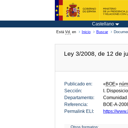
Castellano
Está
Vd.
en
Inicio
Buscar
Documen
Ley 3/2008, de 12 de j
Publicado en:
«
BOE
»
núm
Sección:
I. Disposici
Departamento:
Comunidad 
Referencia:
BOE-A-200
Permalink ELI:
https://www.
Otros formatos: