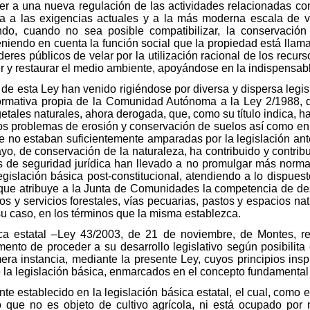
r a una nueva regulación de las actividades relacionadas con 
da a las exigencias actuales y a la más moderna escala de 
ndo, cuando no sea posible compatibilizar, la conservación
eniendo en cuenta la función social que la propiedad está lla
eres públicos de velar por la utilización racional de los recurso
er y restaurar el medio ambiente, apoyándose en la indispensabl
 de esta Ley han venido rigiéndose por diversa y dispersa legis
 normativa propia de la Comunidad Autónoma a la Ley 2/1988,
etales naturales, ahora derogada, que, como su título indica, ha 
 los problemas de erosión y conservación de suelos así como en 
ue no estaban suficientemente amparadas por la legislación ant
o, de conservación de la naturaleza, ha contribuido y contrib
 de seguridad jurídica han llevado a no promulgar más norma
gislación básica post-constitucional, atendiendo a lo dispuesto
ue atribuye a la Junta de Comunidades la competencia de desar
 y servicios forestales, vías pecuarias, pastos y espacios nat
su caso, en los términos que la misma establezca.
ica estatal –Ley 43/2003, de 21 de noviembre, de Montes, r
ento de proceder a su desarrollo legislativo según posibilita e
era instancia, mediante la presente Ley, cuyos principios ins
la legislación básica, enmarcados en el concepto fundamental d
e establecido en la legislación básica estatal, el cual, como en
 que no es objeto de cultivo agrícola, ni está ocupado por 