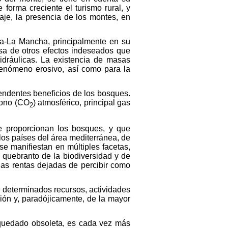
forma creciente el turismo rural, y
saje, la presencia de los montes, en
la-La Mancha, principalmente en su
usa de otros efectos indeseados que
hidráulicas. La existencia de masas
 fenómeno erosivo, así como para la
scendentes beneficios de los bosques.
bono (CO
) atmosférico, principal gas
2
te proporcionan los bosques, y que
os países del área mediterránea, de
 se manifiestan en múltiples facetas,
l quebranto de la biodiversidad y de
las rentas dejadas de percibir como
e determinados recursos, actividades
ción y, paradójicamente, de la mayor
a quedado obsoleta, es cada vez más