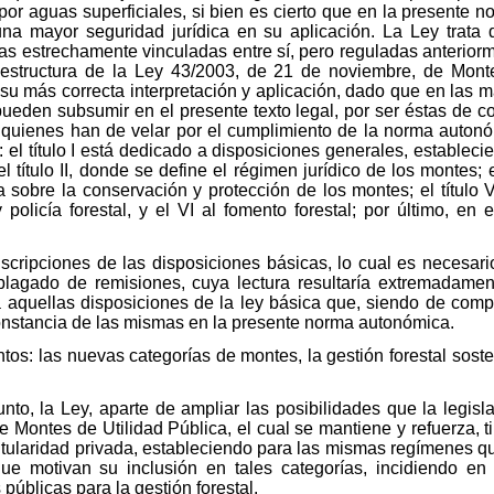
por aguas superficiales, si bien es cierto que en la presente n
na mayor seguridad jurídica en su aplicación. La Ley trata
erias estrechamente vinculadas entre sí, pero reguladas anterio
 estructura de la Ley 43/2003, de 21 de noviembre, de Monte
ar su más correcta interpretación y aplicación, dado que en las 
pueden subsumir en el presente texto legal, por ser éstas de c
quienes han de velar por el cumplimiento de la norma autonóm
os: el título I está dedicado a disposiciones generales, establec
 título II, donde se define el régimen jurídico de los montes; el 
a sobre la conservación y protección de los montes; el título V
policía forestal, y el VI al fomento forestal; por último, en e
cripciones de las disposiciones básicas, lo cual es necesari
o plagado de remisiones, cuya lectura resultaría extremadament
 aquellas disposiciones de la ley básica que, siendo de comp
nstancia de las mismas en la presente norma autonómica.
tos: las nuevas categorías de montes, la gestión forestal soste
nto, la Ley, aparte de ampliar las posibilidades que la legisla
e Montes de Utilidad Pública, el cual se mantiene y refuerza, t
 titularidad privada, estableciendo para las mismas regímenes q
que motivan su inclusión en tales categorías, incidiendo en
públicas para la gestión forestal.