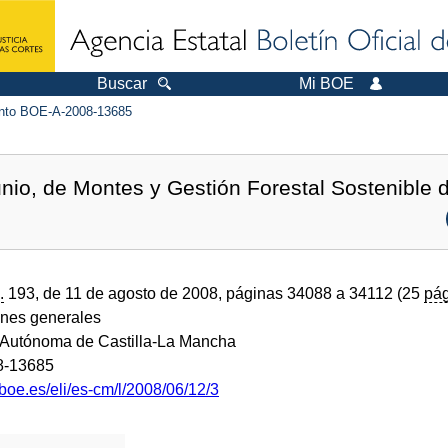
Buscar
Mi BOE
to BOE-A-2008-13685
unio, de Montes y Gestión Forestal Sostenible 
.
193, de 11 de agosto de 2008, páginas 34088 a 34112 (25
pág
ones generales
Autónoma de Castilla-La Mancha
8-13685
boe.es/eli/es-cm/l/2008/06/12/3