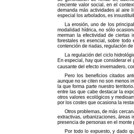
creciente valor social, en el cont
demanda más actividades al aire lib
especial los arbolados, es insustitui
La erosión, uno de los princip
modalidad hídrica, no sólo ocasion
merman la efectividad de ciertas i
forestales es esencial, sobre todo
contención de riadas, regulación de l
La regulación del ciclo hidrológ
En especial, hay que considerar el 
causante del efecto invernadero, co
Pero los beneficios citados an
aunque no se citen no son menos im
la que forma parte nuestro territori
entre las que cabe destacar la expo
otros valores ecológicos y medioam
por los costes que ocasiona la resta
Otros problemas, de más cercana
extractivas, urbanizaciones, áreas 
presencia de personas en el monte p
Por todo lo expuesto, y dado qu