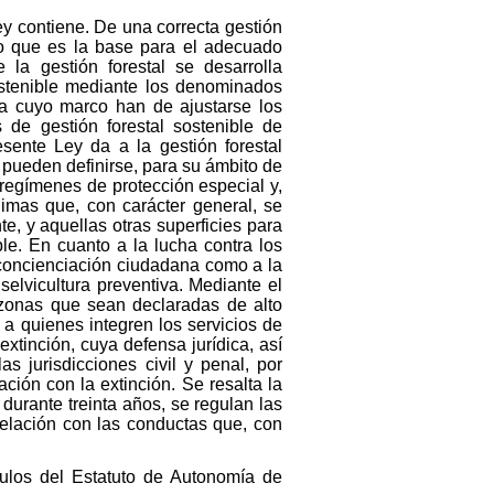
ey contiene. De una correcta gestión
ino que es la base para el adecuado
 la gestión forestal se desarrolla
sostenible mediante los denominados
 a cuyo marco han de ajustarse los
 de gestión forestal sostenible de
sente Ley da a la gestión forestal
 pueden definirse, para su ámbito de
 regímenes de protección especial y,
ínimas que, con carácter general, se
e, y aquellas otras superficies para
le. En cuanto a la lucha contra los
a concienciación ciudadana como a la
selvicultura preventiva. Mediante el
 zonas que sean declaradas de alto
 a quienes integren los servicios de
xtinción, cuya defensa jurídica, así
 jurisdicciones civil y penal, por
ción con la extinción. Se resalta la
 durante treinta años, se regulan las
relación con las conductas que, con
ículos del Estatuto de Autonomía de