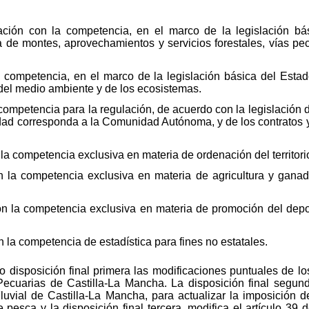
elación con la competencia, en el marco de la legislación bá
ia de montes, aprovechamientos y servicios forestales, vías pe
a competencia, en el marco de la legislación básica del Estado,
del medio ambiente y de los ecosistemas.
a competencia para la regulación, de acuerdo con la legislación
ridad corresponda a la Comunidad Autónoma, y de los contratos 
n la competencia exclusiva en materia de ordenación del territor
con la competencia exclusiva en materia de agricultura y gana
 con la competencia exclusiva en materia de promoción del depo
on la competencia de estadística para fines no estatales.
 disposición final primera las modificaciones puntuales de los
ecuarias de Castilla-La Mancha. La disposición final segunda
uvial de Castilla-La Mancha, para actualizar la imposición d
pesca y la disposición final tercera, modifica el artículo 39 