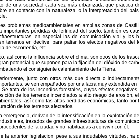
exto de una sociedad cada vez más urbanizada que practica de 
re en contacto con la naturaleza, o la interpretación del pai
ble.
ales problemas medioambientales en amplias zonas de Castil
a importantes pérdidas de fertilidad del suelo, también es ca
nfraestructuras, en especial las de comunicación vial y las 
 en terrenos en declive, para paliar los efectos negativos del
a de escorrentía, etc.
ico, así como la influencia sobre el clima, son otros de los tra
gran potencial que suponen para la fijación del dióxido de car
mbatiendo el consiguiente calentamiento de la Tierra.
teriormente, junto con otros más que directa o indirectamen
portantes, se ven empañados por una lacra muy extendida en l
o. Se trata de los incendios forestales, cuyos efectos negativos
sición de los terrenos incendiados a alto riesgo de erosión, e
bientales, así como las altas pérdidas económicas, tanto por 
uración de los terrenos afectados.
 emergencia, derivan de la intensificación en la explotación d
industriales, trazados de grandes infraestructuras de comunica
rocedentes de la ciudad y no habituadas a convivir con él.
e la anterior legislación, pese a sus indudables virtudes, h