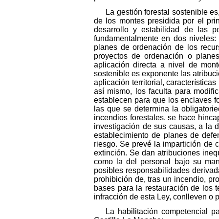
La gestión forestal sostenible 
de los montes presidida por el pri
desarrollo y estabilidad de las p
fundamentalmente en dos niveles: e
planes de ordenación de los recur
proyectos de ordenación o planes 
aplicación directa a nivel de mon
sostenible es exponente las atribuc
aplicación territorial, característi
así mismo, los faculta para modific
establecen para que los enclaves fo
las que se determina la obligatori
incendios forestales, se hace hinca
investigación de sus causas, a la d
establecimiento de planes de defe
riesgo. Se prevé la impartición de 
extinción. Se dan atribuciones ineq
como la del personal bajo su mand
posibles responsabilidades derivada
prohibición de, tras un incendio, pr
bases para la restauración de los 
infracción de esta Ley, conlleven o 
La habilitación competencial p