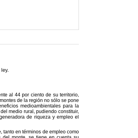
ley.
te al 44 por ciento de su territorio,
montes de la región no sólo se pone
eneficios medioambientales para la
el medio rural, pudiendo constituir,
 generadora de riqueza y empleo el
te, tanto en términos de empleo como
s del monte, se tiene en cuenta su