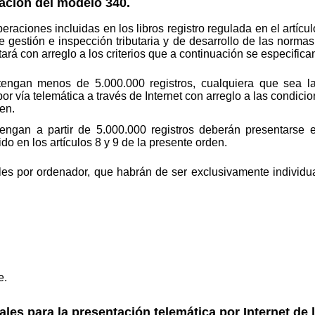
ación del modelo 340.
eraciones incluidas en los libros registro regulada en el artíc
e gestión e inspección tributaria y de desarrollo de las norm
tará con arreglo a los criterios que a continuación se especifica
tengan menos de 5.000.000 registros, cualquiera que sea l
r vía telemática a través de Internet con arreglo a las condici
den.
engan a partir de 5.000.000 registros deberán presentarse e
do en los artículos 8 y 9 de la presente orden.
les por ordenador, que habrán de ser exclusivamente individua
e.
ales para la presentación telemática por Internet de 