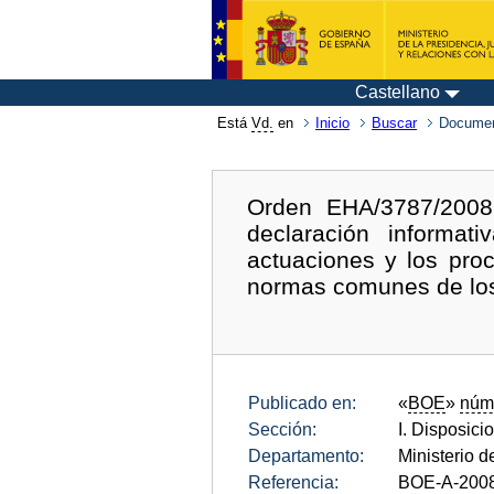
Castellano
Está
Vd.
en
Inicio
Buscar
Documen
Orden EHA/3787/2008
declaración informa
actuaciones y los proc
normas comunes de los 
Publicado en:
«
BOE
»
núm
Sección:
I. Disposici
Departamento:
Ministerio 
Referencia:
BOE-A-200