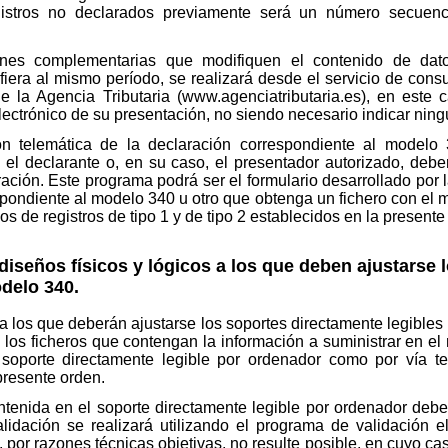
istros no declarados previamente será un número secuenci
ones complementarias que modifiquen el contenido de dato
iera al mismo período, se realizará desde el servicio de cons
 de la Agencia Tributaria (www.agenciatributaria.es), en este
lectrónico de su presentación, no siendo necesario indicar ning
ión telemática de la declaración correspondiente al modelo
, el declarante o, en su caso, el presentador autorizado, debe
ración. Este programa podrá ser el formulario desarrollado por 
espondiente al modelo 340 u otro que obtenga un fichero con el 
os de registros de tipo 1 y de tipo 2 establecidos en la presente
 diseños físicos y lógicos a los que deben ajustarse
delo 340.
a los que deberán ajustarse los soportes directamente legibles
 los ficheros que contengan la información a suministrar en e
oporte directamente legible por ordenador como por vía te
 presente orden.
ntenida en el soporte directamente legible por ordenador debe
lidación se realizará utilizando el programa de validación 
, por razones técnicas objetivas, no resulte posible, en cuyo ca