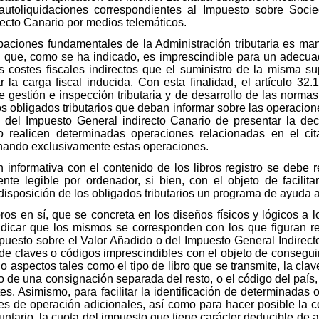
autoliquidaciones correspondientes al Impuesto sobre Socie
ecto Canario por medios telemáticos.
aciones fundamentales de la Administración tributaria es mant
 que, como se ha indicado, es imprescindible para un adecua
s costes fiscales indirectos que el suministro de la misma sup
r la carga fiscal inducida. Con esta finalidad, el artículo 32
e gestión e inspección tributaria y de desarrollo de las norm
os obligados tributarios que deban informar sobre las operacione
 del Impuesto General indirecto Canario de presentar la de
o realicen determinadas operaciones relacionadas en el cit
nando exclusivamente estas operaciones.
n informativa con el contenido de los libros registro se debe 
nte legible por ordenador, si bien, con el objeto de facilita
isposición de los obligados tributarios un programa de ayuda a 
ros en sí, que se concreta en los diseños físicos y lógicos a 
indicar que los mismos se corresponden con los que figuran 
mpuesto sobre el Valor Añadido o del Impuesto General Indirec
de claves o códigos imprescindibles con el objeto de conseguir u
 aspectos tales como el tipo de libro que se transmite, la clav
 de una consignación separada del resto, o el código del país
es. Asimismo, para facilitar la identificación de determinadas 
aves de operación adicionales, así como para hacer posible la
untario, la cuota del impuesto que tiene carácter deducible de a