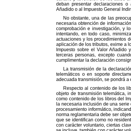
deban presentar declaraciones o 
Añadido o al Impuesto General Indir
No obstante, una de las preocup
necesaria obtención de información
comprobación e investigación, y lo
intentando, en todo caso, minimiza
actuaciones y los procedimientos d
aplicación de los tributos, exime a l
Impuesto sobre el Valor Añadido y
terceras personas, excepto cuand
cumplimentar la declaración consig
La transmisión de la declaració
telemáticos o en soporte directame
adecuada transmisión, se pondrá a d
Respecto al contenido de los lib
objeto de transmisión telemática, 
como contenido de los libros del I
la necesaria inclusión de una serie 
procesamiento informático, indicando
norma reglamentaria debe ser objeto
que se identifican como no resident
con carácter voluntario, ciertas cl
se incluye, también con carácter vol