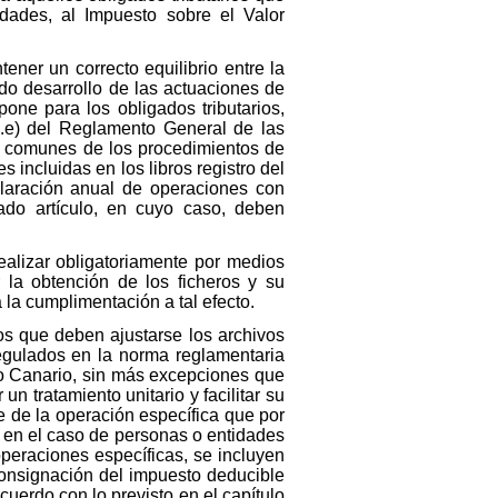
dades, al Impuesto sobre el Valor
ener un correcto equilibrio entre la
do desarrollo de las actuaciones de
one para los obligados tributarios,
.1.e) del Reglamento General de las
as comunes de los procedimientos de
s incluidas en los libros registro del
claración anual de operaciones con
ado artículo, en cuyo caso, deben
realizar obligatoriamente por medios
r la obtención de los ficheros y su
la cumplimentación a tal efecto.
los que deben ajustarse los archivos
regulados en la norma reglamentaria
to Canario, sin más excepciones que
n tratamiento unitario y facilitar su
e de la operación específica que por
, en el caso de personas o entidades
operaciones específicas, se incluyen
 consignación del impuesto deducible
cuerdo con lo previsto en el capítulo