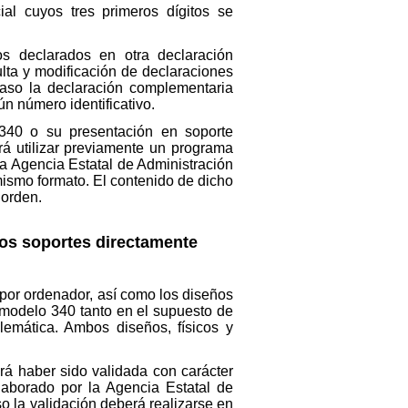
al cuyos tres primeros dígitos se
s declarados en otra declaración
ulta y modificación de declaraciones
 caso la declaración complementaria
ún número identificativo.
 340 o su presentación en soporte
rá utilizar previamente un programa
la Agencia Estatal de Administración
mismo formato. El contenido de dicho
 orden.
 los soportes directamente
 por ordenador, así como los diseños
l modelo 340 tanto en el supuesto de
lemática. Ambos diseños, físicos y
rá haber sido validada con carácter
elaborado por la Agencia Estatal de
so la validación deberá realizarse en