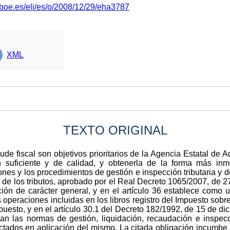
.boe.es/eli/es/o/2008/12/29/eha3787
XML
TEXTO ORIGINAL
aude fiscal son objetivos prioritarios de la Agencia Estatal de A
 suficiente y de calidad, y obtenerla de la forma más inm
nes y los procedimientos de gestión e inspección tributaria y 
e los tributos, aprobado por el Real Decreto 1065/2007, de 27 de
ción de carácter general, y en el artículo 36 establece como 
 operaciones incluidas en los libros registro del Impuesto sobre
mpuesto, y en el artículo 30.1 del Decreto 182/1992, de 15 de 
an las normas de gestión, liquidación, recaudación e inspecc
dictados en aplicación del mismo. La citada obligación incumbe 