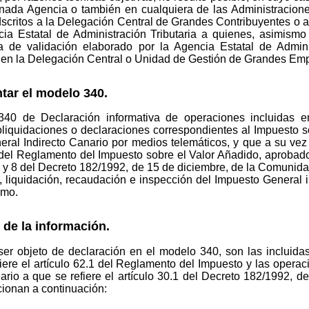
nada Agencia o también en cualquiera de las Administracion
adscritos a la Delegación Central de Grandes Contribuyentes o 
 Estatal de Administración Tributaria a quienes, asimismo 
ama de validación elaborado por la Agencia Estatal de Admini
e en la Delegación Central o Unidad de Gestión de Grandes Em
ntar el modelo 340.
40 de Declaración informativa de operaciones incluidas en 
toliquidaciones o declaraciones correspondientes al Impuesto 
eral Indirecto Canario por medios telemáticos, y que a su vez
 del Reglamento del Impuesto sobre el Valor Añadido, aprobad
 7 y 8 del Decreto 182/1992, de 15 de diciembre, de la Comuni
liquidación, recaudación e inspección del Impuesto General in
smo.
 de la información.
r objeto de declaración en el modelo 340, son las incluidas 
ere el artículo 62.1 del Reglamento del Impuesto y las operacio
ario a que se refiere el artículo 30.1 del Decreto 182/1992, 
ionan a continuación: