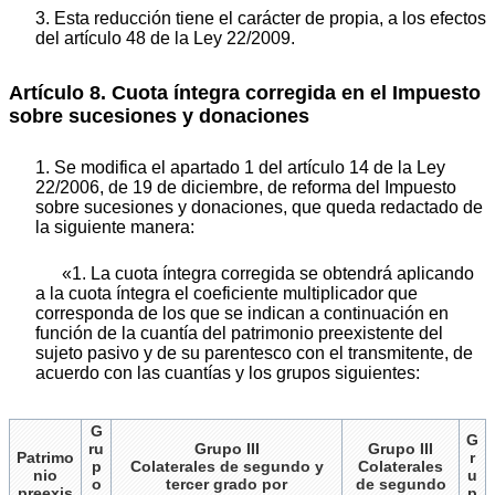
3. Esta reducción tiene el carácter de propia, a los efectos
del artículo 48 de la Ley 22/2009.
Artículo 8. Cuota íntegra corregida en el Impuesto
sobre sucesiones y donaciones
1. Se modifica el apartado 1 del artículo 14 de la Ley
22/2006, de 19 de diciembre, de reforma del Impuesto
sobre sucesiones y donaciones, que queda redactado de
la siguiente manera:
«1. La cuota íntegra corregida se obtendrá aplicando
a la cuota íntegra el coeficiente multiplicador que
corresponda de los que se indican a continuación en
función de la cuantía del patrimonio preexistente del
sujeto pasivo y de su parentesco con el transmitente, de
acuerdo con las cuantías y los grupos siguientes:
G
G
ru
Grupo III
Grupo III
Patrimo
r
p
Colaterales de segundo y
Colaterales
nio
u
o
tercer grado por
de segundo
preexis
p