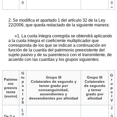
0
0
»
2. Se modifica el apartado 1 del artículo 32 de la Ley
22/2006, que queda redactado de la siguiente manera:
«1. La cuota íntegra corregida se obtendrá aplicando
a la cuota íntegra el coeficiente multiplicador que
corresponda de los que se indican a continuación en
función de la cuantía del patrimonio preexistente del
sujeto pasivo y de su parentesco con el transmitente, de
acuerdo con las cuantías y los grupos siguientes:
G
G
ru
Grupo III
Grupo III
Patrimo
r
p
Colaterales de segundo y
Colaterales
nio
u
o
tercer grado por
de segundo
preexis
p
s
consanguinidad,
y tercer
tente
o
I
ascendientes y
grado por
(euros)
I
y
descendientes por afinidad
afinidad
V
II
2
1,
,
0
De 0 a
0