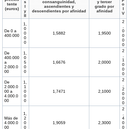
s
consanguinidad,
y tercer
tente
o
I
ascendientes y
grado por
(euros)
I
y
descendientes por afinidad
afinidad
V
II
2
1,
,
0
De 0 a
0
0
1,5882
1,9500
400.000
0
0
0
0
0
2
De
1,
,
400.000
0
1
a
5
1,6676
2,0000
0
2.000.0
0
0
00
0
0
2
De
1,
,
2.000.0
1
2
00 a
0
1,7471
2,1000
0
4.000.0
0
0
00
0
0
2
1,
,
Más de
2
4
4.000.0
0
1,9059
2,3000
0
00
0
0