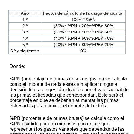
Año
Factor de cálculo de la carga de capital
1.º
100% * %PN
2.º
(80% * %PN + 20%*%PB)* 80%
3.º
(60% * %PN + 40%*%PB)* 60%
4.º
(40% * %PN + 60%*%PB)* 40%
5.º
(20% * %PN + 80%*%PB)* 20%
6.º y siguientes
0%
Donde:
%PN (porcentaje de primas netas de gastos) se calcula
como el importe de cada estrés sin aplicar ninguna
decisión futura de gestión, dividido por el valor actual de
las primas estresadas que correspondan. Este será el
porcentaje en que se deberían aumentar las primas
estresadas para eliminar el importe del estrés.
%PB (porcentaje de primas brutas) se calcula como el
%PN dividido por uno menos el porcentaje que
representen los gastos variables que dependan de las