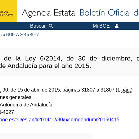
Buscar
Mi BOE
to BOE-A-2015-4027
s de la Ley 6/2014, de 30 de diciembre, 
 Andalucía para el año 2015.
.
90, de 15 de abril de 2015, páginas 31807 a 31807 (1
pág.
)
ones generales
Autónoma de Andalucía
5-4027
.boe.es/eli/es-an/l/2014/12/30/6/corrigendum/20150415