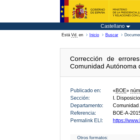
Castellano
Está
Vd.
en
Inicio
Buscar
Documen
Corrección de errore
Comunidad Autónoma de
Publicado en:
«
BOE
»
núm
Sección:
I. Disposici
Departamento:
Comunidad 
Referencia:
BOE-A-201
Permalink ELI:
https://www
Otros formatos: