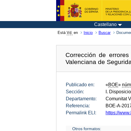
Castellano
Está
Vd.
en
Inicio
Buscar
Documen
Corrección de errores
Valenciana de Segurid
Publicado en:
«
BOE
»
núm
Sección:
I. Disposici
Departamento:
Comunitat V
Referencia:
BOE-A-201
Permalink ELI:
https://www
Otros formatos: