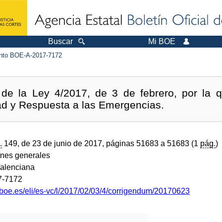
Buscar
Mi BOE
to BOE-A-2017-7172
 de la Ley 4/2017, de 3 de febrero, por la 
ad y Respuesta a las Emergencias.
.
149, de 23 de junio de 2017, páginas 51683 a 51683 (1
pág.
)
ones generales
alenciana
7-7172
.boe.es/eli/es-vc/l/2017/02/03/4/corrigendum/20170623