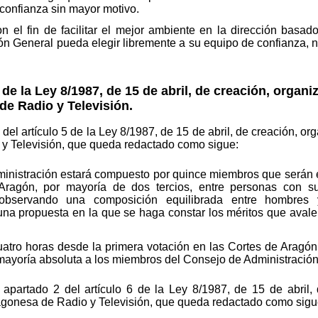
confianza sin mayor motivo.
n el fin de facilitar el mejor ambiente en la dirección basad
ión General pueda elegir libremente a su equipo de confianza, 
 la Ley 8/1987, de 15 de abril, de creación, organi
de Radio y Televisión.
el artículo 5 de la Ley 8/1987, de 15 de abril, de creación, or
y Televisión, que queda redactado como sigue:
nistración estará compuesto por quince miembros que serán el
ragón, por mayoría de dos tercios, entre personas con sufi
, observando una composición equilibrada entre hombres 
 una propuesta en la que se haga constar los méritos que aval
icuatro horas desde la primera votación en las Cortes de Aragó
r mayoría absoluta a los miembros del Consejo de Administración
 apartado 2 del artículo 6 de la Ley 8/1987, de 15 de abril, 
agonesa de Radio y Televisión, que queda redactado como sigu