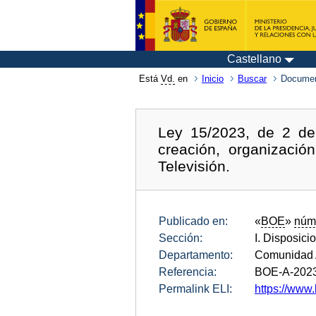
Castellano
Está
Vd.
en
Inicio
Buscar
Documen
Ley 15/2023, de 2 de
creación, organizació
Televisión.
Publicado en:
«
BOE
»
núm
Sección:
I. Disposici
Departamento:
Comunidad 
Referencia:
BOE-A-202
Permalink ELI:
https://www.