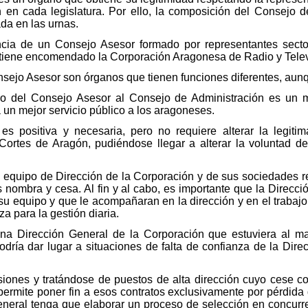
 en cada legislatura. Por ello, la composición del Consejo 
da en las urnas.
encia de un Consejo Asesor formado por representantes sect
e tiene encomendado la Corporación Aragonesa de Radio y Telev
sejo Asesor son órganos que tienen funciones diferentes, aunq
o del Consejo Asesor al Consejo de Administración es un me
 a un mejor servicio público a los aragoneses.
s positiva y necesaria, pero no requiere alterar la legiti
ortes de Aragón, pudiéndose llegar a alterar la voluntad 
el equipo de Dirección de la Corporación y de sus sociedades 
s nombra y cesa. Al fin y al cabo, es importante que la Direcc
su equipo y que le acompañaran en la dirección y en el trabajo 
za para la gestión diaria.
na Dirección General de la Corporación que estuviera al ma
dría dar lugar a situaciones de falta de confianza de la Dire
rsiones y tratándose de puestos de alta dirección cuyo cese c
permite poner fin a esos contratos exclusivamente por pérdida 
eneral tenga que elaborar un proceso de selección en concurre