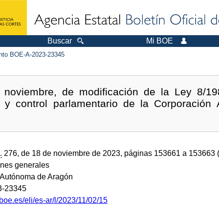
Buscar
Mi BOE
to BOE-A-2023-23345
 noviembre, de modificación de la Ley 8/198
n y control parlamentario de la Corporació
.
276, de 18 de noviembre de 2023, páginas 153661 a 153663 
ones generales
Autónoma de Aragón
3-23345
boe.es/eli/es-ar/l/2023/11/02/15