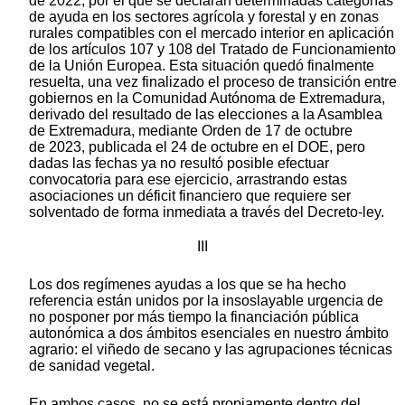
de 2022, por el que se declaran determinadas categorías
de ayuda en los sectores agrícola y forestal y en zonas
rurales compatibles con el mercado interior en aplicación
de los artículos 107 y 108 del Tratado de Funcionamiento
de la Unión Europea. Esta situación quedó finalmente
resuelta, una vez finalizado el proceso de transición entre
gobiernos en la Comunidad Autónoma de Extremadura,
derivado del resultado de las elecciones a la Asamblea
de Extremadura, mediante Orden de 17 de octubre
de 2023, publicada el 24 de octubre en el DOE, pero
dadas las fechas ya no resultó posible efectuar
convocatoria para ese ejercicio, arrastrando estas
asociaciones un déficit financiero que requiere ser
solventado de forma inmediata a través del Decreto-ley.
III
Los dos regímenes ayudas a los que se ha hecho
referencia están unidos por la insoslayable urgencia de
no posponer por más tiempo la financiación pública
autonómica a dos ámbitos esenciales en nuestro ámbito
agrario: el viñedo de secano y las agrupaciones técnicas
de sanidad vegetal.
En ambos casos, no se está propiamente dentro del