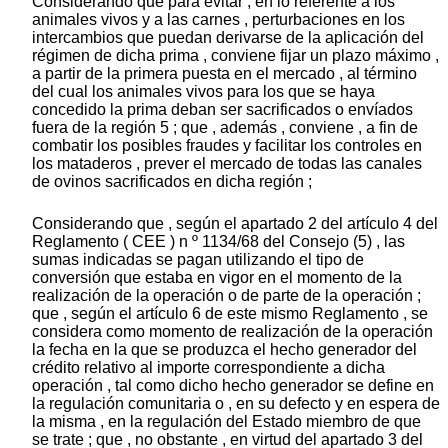
Considerando que para evitar , en lo referente a los
animales vivos y a las carnes , perturbaciones en los
intercambios que puedan derivarse de la aplicación del
régimen de dicha prima , conviene fijar un plazo máximo ,
a partir de la primera puesta en el mercado , al término
del cual los animales vivos para los que se haya
concedido la prima deban ser sacrificados o envíados
fuera de la región 5 ; que , además , conviene , a fin de
combatir los posibles fraudes y facilitar los controles en
los mataderos , prever el mercado de todas las canales
de ovinos sacrificados en dicha región ;
Considerando que , según el apartado 2 del artículo 4 del
Reglamento ( CEE ) n º 1134/68 del Consejo (5) , las
sumas indicadas se pagan utilizando el tipo de
conversión que estaba en vigor en el momento de la
realización de la operación o de parte de la operación ;
que , según el artículo 6 de este mismo Reglamento , se
considera como momento de realización de la operación
la fecha en la que se produzca el hecho generador del
crédito relativo al importe correspondiente a dicha
operación , tal como dicho hecho generador se define en
la regulación comunitaria o , en su defecto y en espera de
la misma , en la regulación del Estado miembro de que
se trate ; que , no obstante , en virtud del apartado 3 del