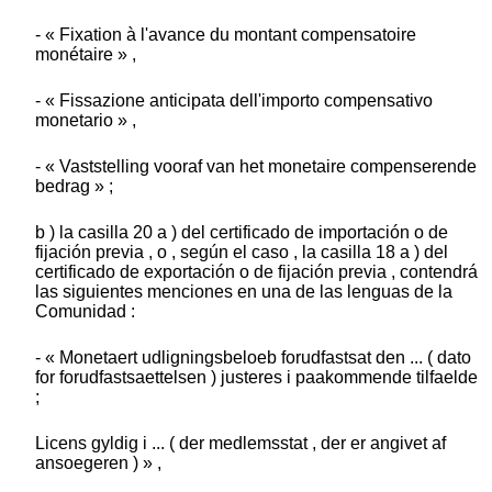
- « Fixation à l'avance du montant compensatoire
monétaire » ,
- « Fissazione anticipata dell'importo compensativo
monetario » ,
- « Vaststelling vooraf van het monetaire compenserende
bedrag » ;
b ) la casilla 20 a ) del certificado de importación o de
fijación previa , o , según el caso , la casilla 18 a ) del
certificado de exportación o de fijación previa , contendrá
las siguientes menciones en una de las lenguas de la
Comunidad :
- « Monetaert udligningsbeloeb forudfastsat den ... ( dato
for forudfastsaettelsen ) justeres i paakommende tilfaelde
;
Licens gyldig i ... ( der medlemsstat , der er angivet af
ansoegeren ) » ,