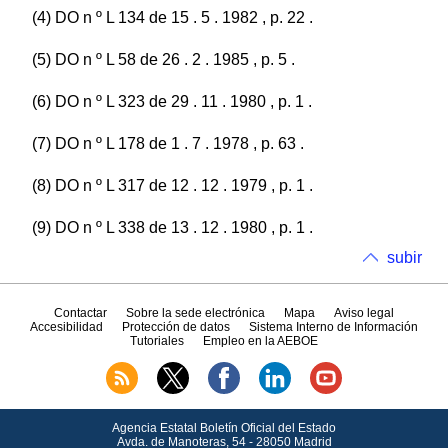
(4) DO n º L 134 de 15 . 5 . 1982 , p. 22 .
(5) DO n º L 58 de 26 . 2 . 1985 , p. 5 .
(6) DO n º L 323 de 29 . 11 . 1980 , p. 1 .
(7) DO n º L 178 de 1 . 7 . 1978 , p. 63 .
(8) DO n º L 317 de 12 . 12 . 1979 , p. 1 .
(9) DO n º L 338 de 13 . 12 . 1980 , p. 1 .
subir
Contactar
Sobre la sede electrónica
Mapa
Aviso legal
Accesibilidad
Protección de datos
Sistema Interno de Información
Tutoriales
Empleo en la AEBOE
Agencia Estatal Boletín Oficial del Estado
Avda.
de Manoteras, 54 - 28050 Madrid