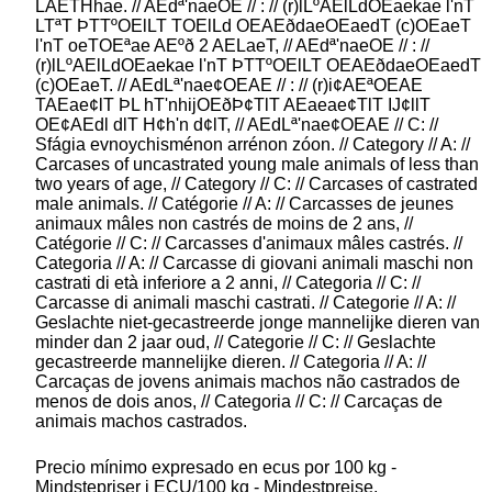
LAETHhae. // AEdª'naeOE // : // (r)lLºAElLdOEaekae l'nT
LTªT ÞTTºOElLT TOElLd OEAEðdaeOEaedT (c)OEaeT
l'nT oeTOEªae AEºð 2 AELaeT, // AEdª'naeOE // : //
(r)lLºAElLdOEaekae l'nT ÞTTºOElLT OEAEðdaeOEaedT
(c)OEaeT. // AEdLª'nae¢OEAE // : // (r)i¢AEªOEAE
TAEae¢lT ÞL hT'nhijOEðÞ¢TlT AEaeae¢TlT IJ¢llT
OE¢AEdl dlT H¢h'n d¢lT, // AEdLª'nae¢OEAE // C: //
Sfágia evnoychisménon arrénon zóon. // Category // A: //
Carcases of uncastrated young male animals of less than
two years of age, // Category // C: // Carcases of castrated
male animals. // Catégorie // A: // Carcasses de jeunes
animaux mâles non castrés de moins de 2 ans, //
Catégorie // C: // Carcasses d'animaux mâles castrés. //
Categoria // A: // Carcasse di giovani animali maschi non
castrati di età inferiore a 2 anni, // Categoria // C: //
Carcasse di animali maschi castrati. // Categorie // A: //
Geslachte niet-gecastreerde jonge mannelijke dieren van
minder dan 2 jaar oud, // Categorie // C: // Geslachte
gecastreerde mannelijke dieren. // Categoria // A: //
Carcaças de jovens animais machos não castrados de
menos de dois anos, // Categoria // C: // Carcaças de
animais machos castrados.
Precio mínimo expresado en ecus por 100 kg -
Mindstepriser i ECU/100 kg - Mindestpreise,