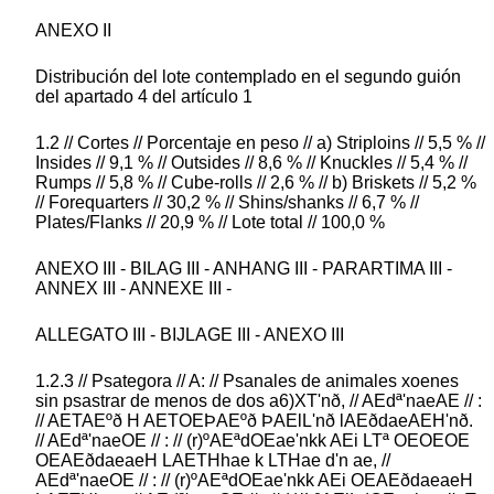
ANEXO II
Distribución del lote contemplado en el segundo guión
del apartado 4 del artículo 1
1.2 // Cortes // Porcentaje en peso // a) Striploins // 5,5 % //
Insides // 9,1 % // Outsides // 8,6 % // Knuckles // 5,4 % //
Rumps // 5,8 % // Cube-rolls // 2,6 % // b) Briskets // 5,2 %
// Forequarters // 30,2 % // Shins/shanks // 6,7 % //
Plates/Flanks // 20,9 % // Lote total // 100,0 %
ANEXO III - BILAG III - ANHANG III - PARARTIMA III -
ANNEX III - ANNEXE III -
ALLEGATO III - BIJLAGE III - ANEXO III
1.2.3 // Psategora // A: // Psanales de animales xoenes
sin psastrar de menos de dos a6)XT'nð, // AEdª'naeAE // :
// AETAEºð H AETOEÞAEºð ÞAElL'nð lAEðdaeAEH'nð.
// AEdª'naeOE // : // (r)ºAEªdOEae'nkk AEi LTª OEOEOE
OEAEðdaeaeH LAETHhae k LTHae d'n ae, //
AEdª'naeOE // : // (r)ºAEªdOEae'nkk AEi OEAEðdaeaeH