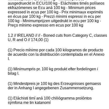
ausgedrueckt in ECU/100 kg - Eláchistes timés políseos
ekfrazómenes se Ecu aná 100 kg - Minimum prices
expressed in ecus per 100 kg - Prix minimaux exprimés
en écus par 100 kg - Prezzi minimi espressi in ecu per
100 kg - Minimumprijzen uitgedrukt in ecu per 100 kg -
Preço mínimo expresso em ecus por 100 kg
1.2 // IRELAND // // - Boned cuts from Category C, classes
U, R and O // 174,00 (1)
(1) Precio mínimo por cada 100 kilogramos de producto
de acuerdo con la distribución contemplada en el Anexo
I.
(1) Minimumpris pr. 100 kg produkt efter fordelingen i
bilag I.
(1) Mindestpreis je 100 kg des Erzeugnisses gemaess
der in Anhang I angegebenen Zusammensetzung.
(1) Eláchisti timí aná 100 chiliógramma proïóntos
sýmfona me tin katanomí