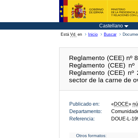
Castellano
Está
Vd.
en
Inicio
Buscar
Documen
Reglamento (CEE) nº 85
Reglamento (CEE) nº 1
Reglamento (CEE) nº 2
sector de la carne de 
Publicado en:
«
DOCE
»
nú
Departamento:
Comunidade
Referencia:
DOUE-L-19
Otros formatos: