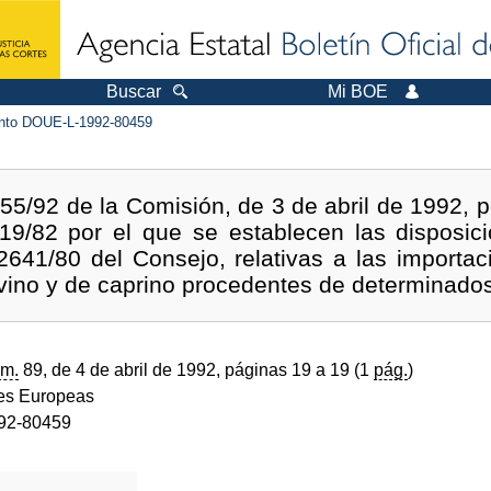
Buscar
Mi BOE
to DOUE-L-1992-80459
5/92 de la Comisión, de 3 de abril de 1992, po
9/82 por el que se establecen las disposici
641/80 del Consejo, relativas a las importac
ovino y de caprino procedentes de determinados
m.
89, de 4 de abril de 1992, páginas 19 a 19 (1
pág.
)
s Europeas
92-80459