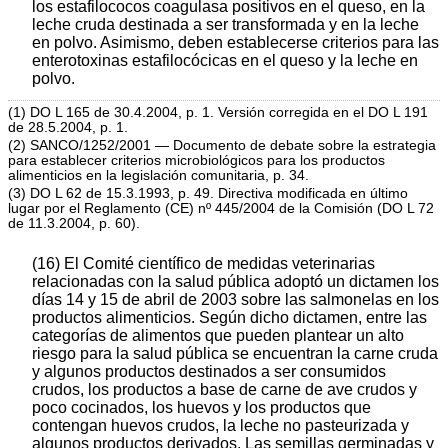
los estafilococos coagulasa positivos en el queso, en la
leche cruda destinada a ser transformada y en la leche
en polvo. Asimismo, deben establecerse criterios para las
enterotoxinas estafilocócicas en el queso y la leche en
polvo.
(1) DO L 165 de 30.4.2004, p. 1. Versión corregida en el DO L 191
de 28.5.2004, p. 1.
(2) SANCO/1252/2001 — Documento de debate sobre la estrategia
para establecer criterios microbiológicos para los productos
alimenticios en la legislación comunitaria, p. 34.
(3) DO L 62 de 15.3.1993, p. 49. Directiva modificada en último
lugar por el Reglamento (CE) nº 445/2004 de la Comisión (DO L 72
de 11.3.2004, p. 60).
(16) El Comité científico de medidas veterinarias
relacionadas con la salud pública adoptó un dictamen los
días 14 y 15 de abril de 2003 sobre las salmonelas en los
productos alimenticios. Según dicho dictamen, entre las
categorías de alimentos que pueden plantear un alto
riesgo para la salud pública se encuentran la carne cruda
y algunos productos destinados a ser consumidos
crudos, los productos a base de carne de ave crudos y
poco cocinados, los huevos y los productos que
contengan huevos crudos, la leche no pasteurizada y
algunos productos derivados. Las semillas germinadas y