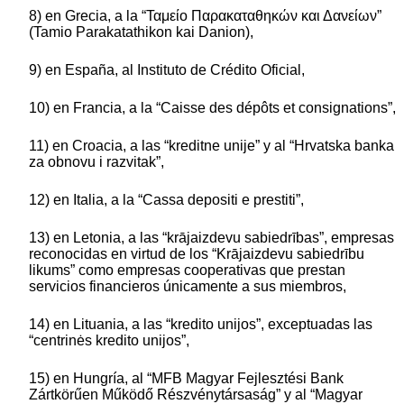
8) en Grecia, a la “Ταμείο Παρακαταθηκών και Δανείων”
(Tamio Parakatathikon kai Danion),
9) en España, al Instituto de Crédito Oficial,
10) en Francia, a la “Caisse des dépôts et consignations”,
11) en Croacia, a las “kreditne unije” y al “Hrvatska banka
za obnovu i razvitak”,
12) en Italia, a la “Cassa depositi e prestiti”,
13) en Letonia, a las “krājaizdevu sabiedrības”, empresas
reconocidas en virtud de los “Krājaizdevu sabiedrību
likums” como empresas cooperativas que prestan
servicios financieros únicamente a sus miembros,
14) en Lituania, a las “kredito unijos”, exceptuadas las
“centrinės kredito unijos”,
15) en Hungría, al “MFB Magyar Fejlesztési Bank
Zártkörűen Működő Részvénytársaság” y al “Magyar