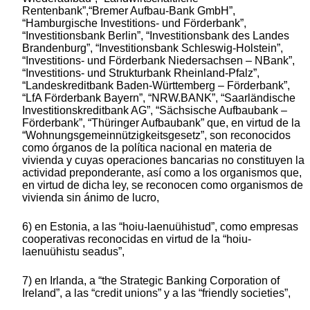
Rentenbank”,“Bremer Aufbau-Bank GmbH”,
“Hamburgische Investitions- und Förderbank”,
“Investitionsbank Berlin”, “Investitionsbank des Landes
Brandenburg”, “Investitionsbank Schleswig-Holstein”,
“Investitions- und Förderbank Niedersachsen – NBank”,
“Investitions- und Strukturbank Rheinland-Pfalz”,
“Landeskreditbank Baden-Württemberg – Förderbank”,
“LfA Förderbank Bayern”, “NRW.BANK”, “Saarländische
Investitionskreditbank AG”, “Sächsische Aufbaubank –
Förderbank”, “Thüringer Aufbaubank” que, en virtud de la
“Wohnungsgemeinnützigkeitsgesetz”, son reconocidos
como órganos de la política nacional en materia de
vivienda y cuyas operaciones bancarias no constituyen la
actividad preponderante, así como a los organismos que,
en virtud de dicha ley, se reconocen como organismos de
vivienda sin ánimo de lucro,
6) en Estonia, a las “hoiu-laenuühistud”, como empresas
cooperativas reconocidas en virtud de la “hoiu-
laenuühistu seadus”,
7) en Irlanda, a “the Strategic Banking Corporation of
Ireland”, a las “credit unions” y a las “friendly societies”,