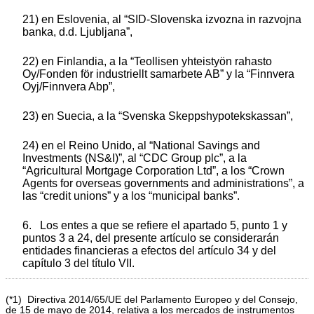
21) en Eslovenia, al “SID-Slovenska izvozna in razvojna
banka, d.d. Ljubljana”,
22) en Finlandia, a la “Teollisen yhteistyön rahasto
Oy/Fonden för industriellt samarbete AB” y la “Finnvera
Oyj/Finnvera Abp”,
23) en Suecia, a la “Svenska Skeppshypotekskassan”,
24) en el Reino Unido, al “National Savings and
Investments (NS&I)”, al “CDC Group plc”, a la
“Agricultural Mortgage Corporation Ltd”, a los “Crown
Agents for overseas governments and administrations”, a
las “credit unions” y a los “municipal banks”.
6. Los entes a que se refiere el apartado 5, punto 1 y
puntos 3 a 24, del presente artículo se considerarán
entidades financieras a efectos del artículo 34 y del
capítulo 3 del título VII.
(*1) Directiva 2014/65/UE del Parlamento Europeo y del Consejo,
de 15 de mayo de 2014, relativa a los mercados de instrumentos