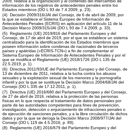
2009, relativa a la organización y al contenido del intercambio de
información de los registros de antecedentes penales entre los
Estados miembros (DO L 93 de 7.4.2009, p. 23).
(4) Decisión 2009/316/JAI del Consejo, de 6 de abril de 2009, por
la que se establece el Sistema Europeo de Información de
Antecedentes Penales (ECRIS) en aplicación del artículo 11 de la
Decisión Marco 2009/315/JAI (DO L 93 de 7.4.2009, p. 33).
(5) Reglamento (UE) 2019/816 del Parlamento Europeo y del
Consejo, de 17 de abril de 2019, por el que se establece un sistema
centralizado para la identificación de los Estados miembros que
poseen información sobre condenas de nacionales de terceros
países y apátridas («ECRIS-TCN») a fin de complementar el
Sistema Europeo de Información de Antecedentes Penales y por el
que se modifica el Reglamento (UE) 2018/1726 (DO L 135 de
22.5.2019, p. 1).
(6) Directiva 2011/93/UE del Parlamento Europeo y del Consejo, de
13 de diciembre de 2011, relativa a la lucha contra los abusos
sexuales y la explotación sexual de los menores y la pornografía
infantil y por la que se sustituye la Decisión Marco 2004/68/JAI del
Consejo (DO L 335 de 17.12.2011, p. 1).
(7) Directiva (UE) 2016/680 del Parlamento Europeo y del Consejo,
de 27 de abril de 2016, relativa a la protección de las personas
físicas en lo que respecta al tratamiento de datos personales por
parte de las autoridades competentes para fines de prevención,
investigación, detección o enjuiciamiento de infracciones penales o
de ejecución de sanciones penales, y a la libre circulación de dichos
datos y por la que se deroga la Decisión Marco 2008/977/JAI del
Consejo (DO L 119 de 4.5.2016, p. 89).
(8) Reglamento (UE) 2016/679 del Parlamento Europeo y del