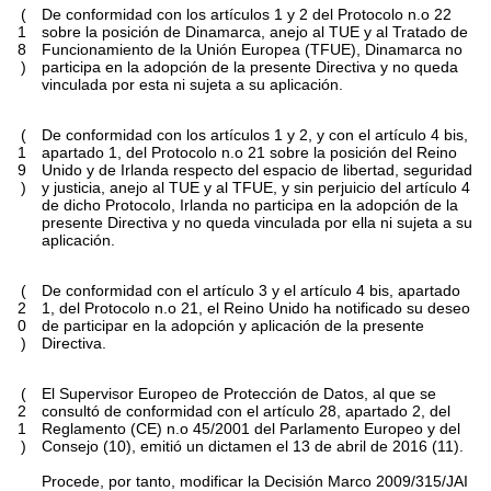
(
De conformidad con los artículos 1 y 2 del Protocolo n.o 22
1
sobre la posición de Dinamarca, anejo al TUE y al Tratado de
8
Funcionamiento de la Unión Europea (TFUE), Dinamarca no
)
participa en la adopción de la presente Directiva y no queda
vinculada por esta ni sujeta a su aplicación.
(
De conformidad con los artículos 1 y 2, y con el artículo 4 bis,
1
apartado 1, del Protocolo n.o 21 sobre la posición del Reino
9
Unido y de Irlanda respecto del espacio de libertad, seguridad
)
y justicia, anejo al TUE y al TFUE, y sin perjuicio del artículo 4
de dicho Protocolo, Irlanda no participa en la adopción de la
presente Directiva y no queda vinculada por ella ni sujeta a su
aplicación.
(
De conformidad con el artículo 3 y el artículo 4 bis, apartado
2
1, del Protocolo n.o 21, el Reino Unido ha notificado su deseo
0
de participar en la adopción y aplicación de la presente
)
Directiva.
(
El Supervisor Europeo de Protección de Datos, al que se
2
consultó de conformidad con el artículo 28, apartado 2, del
1
Reglamento (CE) n.o 45/2001 del Parlamento Europeo y del
)
Consejo (10), emitió un dictamen el 13 de abril de 2016 (11).
Procede, por tanto, modificar la Decisión Marco 2009/315/JAI