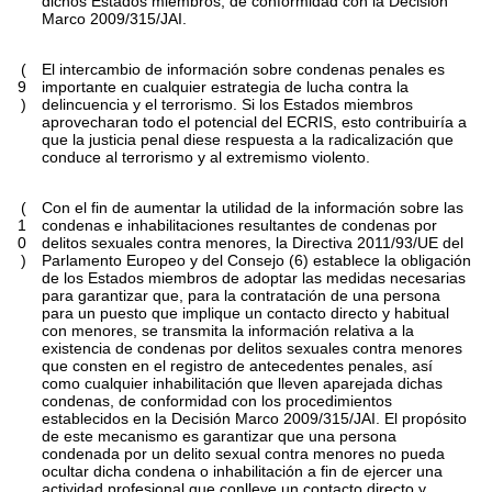
dichos Estados miembros, de conformidad con la Decisión
Marco 2009/315/JAI.
(
El intercambio de información sobre condenas penales es
9
importante en cualquier estrategia de lucha contra la
)
delincuencia y el terrorismo. Si los Estados miembros
aprovecharan todo el potencial del ECRIS, esto contribuiría a
que la justicia penal diese respuesta a la radicalización que
conduce al terrorismo y al extremismo violento.
(
Con el fin de aumentar la utilidad de la información sobre las
1
condenas e inhabilitaciones resultantes de condenas por
0
delitos sexuales contra menores, la Directiva 2011/93/UE del
)
Parlamento Europeo y del Consejo (6) establece la obligación
de los Estados miembros de adoptar las medidas necesarias
para garantizar que, para la contratación de una persona
para un puesto que implique un contacto directo y habitual
con menores, se transmita la información relativa a la
existencia de condenas por delitos sexuales contra menores
que consten en el registro de antecedentes penales, así
como cualquier inhabilitación que lleven aparejada dichas
condenas, de conformidad con los procedimientos
establecidos en la Decisión Marco 2009/315/JAI. El propósito
de este mecanismo es garantizar que una persona
condenada por un delito sexual contra menores no pueda
ocultar dicha condena o inhabilitación a fin de ejercer una
actividad profesional que conlleve un contacto directo y