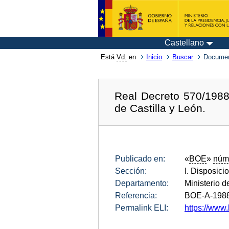
Castellano
Está
Vd.
en
Inicio
Buscar
Documen
Real Decreto 570/1988
de Castilla y León.
Publicado en:
«
BOE
»
núm
Sección:
I. Disposici
Departamento:
Ministerio 
Referencia:
BOE-A-198
Permalink ELI:
https://www.