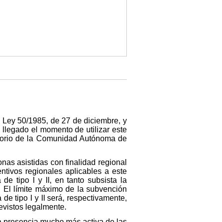
a Ley 50/1985, de 27 de diciembre, y
llegado el momento de utilizar este
ritorio de la Comunidad Autónoma de
nas asistidas con finalidad regional
tivos regionales aplicables a este
e tipo I y II, en tanto subsista la
. El límite máximo de la subvención
 tipo I y II será, respectivamente,
revistos legalmente.
na presencia mucho más activa de las