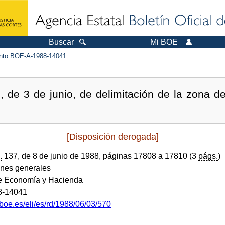
Buscar
Mi BOE
to BOE-A-1988-14041
, de 3 de junio, de delimitación de la zona 
[Disposición derogada]
.
137, de 8 de junio de 1988, páginas 17808 a 17810 (3
págs.
)
ones generales
de Economía y Hacienda
8-14041
boe.es/eli/es/rd/1988/06/03/570