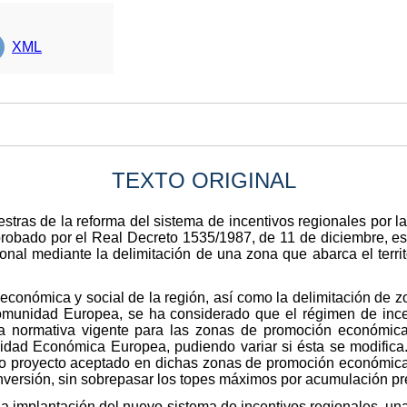
XML
TEXTO ORIGINAL
stras de la reforma del sistema de incentivos regionales por l
probado por el Real Decreto 1535/1987, de 11 de diciembre, es 
ional mediante la delimitación de una zona que abarca el ter
económica y social de la región, así como la delimitación de zo
munidad Europea, se ha considerado que el régimen de incen
r la normativa vigente para las zonas de promoción económica d
idad Económica Europea, pudiendo variar si ésta se modifica
o proyecto aceptado en dichas zonas de promoción económica de
a inversión, sin sobrepasar los topes máximos por acumulación p
n la implantación del nuevo sistema de incentivos regionales, u