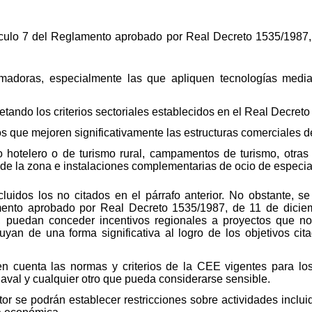
rtículo 7 del Reglamento aprobado por Real Decreto 1535/1987,
formadoras, especialmente las que apliquen tecnologías medi
etando los criterios sectoriales establecidos en el Real Decret
los que mejoren significativamente las estructuras comerciales d
 hotelero o de turismo rural, campamentos de turismo, otras o
 de la zona e instalaciones complementarias de ocio de especial
luidos los no citados en el párrafo anterior. No obstante, s
amento aprobado por Real Decreto 1535/1987, de 11 de dici
, puedan conceder incentivos regionales a proyectos que no
yan de una forma significativa al logro de los objetivos cita
 cuenta las normas y criterios de la CEE vigentes para los s
 naval y cualquier otro que pueda considerarse sensible.
or se podrán establecer restricciones sobre actividades inclu