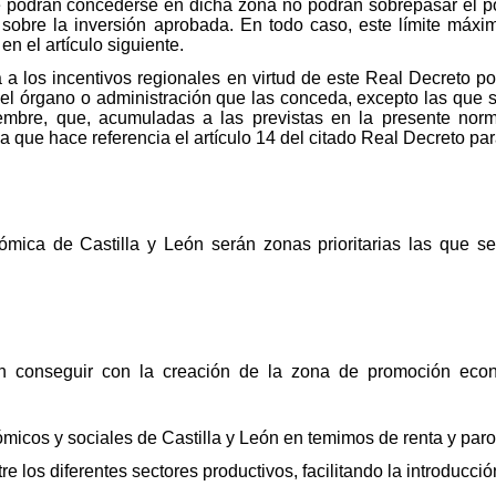
ue podrán concederse en dicha zona no podrán sobrepasar el p
 sobre la inversión aprobada. En todo caso, este límite máxi
en el artículo siguiente.
a los incentivos regionales en virtud de este Real Decreto pod
 el órgano o administración que las conceda, excepto las que s
mbre, que, acumuladas a las previstas en la presente norm
que hace referencia el artículo 14 del citado Real Decreto para l
mica de Castilla y León serán zonas prioritarias las que s
n conseguir con la creación de la zona de promoción econ
ómicos y sociales de Castilla y León en temimos de renta y paro
re los diferentes sectores productivos, facilitando la introducc