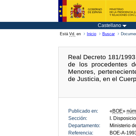
Castellano
Está
Vd.
en
Inicio
Buscar
Documen
Real Decreto 181/1993, 
de los procedentes d
Menores, pertenecient
de Justicia, en el Cue
Publicado en:
«
BOE
»
núm
Sección:
I. Disposici
Departamento:
Ministerio d
Referencia:
BOE-A-199