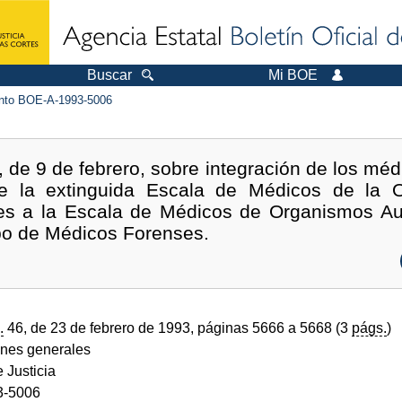
Buscar
Mi BOE
to BOE-A-1993-5006
de 9 de febrero, sobre integración de los médi
e la extinguida Escala de Médicos de la 
es a la Escala de Médicos de Organismos Au
rpo de Médicos Forenses.
.
46, de 23 de febrero de 1993, páginas 5666 a 5668 (3
págs.
)
ones generales
e Justicia
3-5006