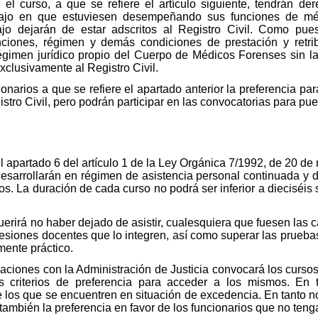
 el curso, a que se refiere el artículo siguiente, tendrán d
bajo en que estuviesen desempeñando sus funciones de méd
ajo dejarán de estar adscritos al Registro Civil. Como pue
unciones, régimen y demás condiciones de prestación y retri
 régimen jurídico propio del Cuerpo de Médicos Forenses sin la
clusivamente al Registro Civil.
onarios a que se refiere el apartado anterior la preferencia par
stro Civil, pero podrán participar en las convocatorias para pu
l apartado 6 del artículo 1 de la Ley Orgánica 7/1992, de 20 de
desarrollarán en régimen de asistencia personal continuada y d
s. La duración de cada curso no podrá ser inferior a dieciséis 
erirá no haber dejado de asistir, cualesquiera que fuesen las 
 sesiones docentes que lo integren, así como superar las prueb
ente práctico.
ciones con la Administración de Justicia convocará los cursos
riterios de preferencia para acceder a los mismos. En to
e los que se encuentren en situación de excedencia. En tanto no
 también la preferencia en favor de los funcionarios que no teng