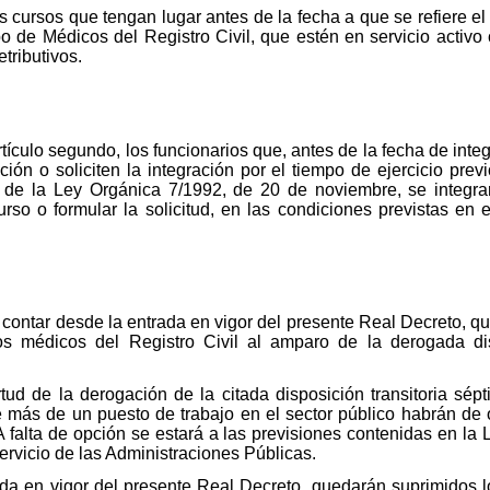
 cursos que tengan lugar antes de la fecha a que se refiere el 
o de Médicos del Registro Civil, que estén en servicio activo 
etributivos.
tículo segundo, los funcionarios que, antes de la fecha de integ
ción o soliciten la integración por el tiempo de ejercicio pr
o 1 de la Ley Orgánica 7/1992, de 20 de noviembre, se integr
rso o formular la solicitud, en las condiciones previstas en e
contar desde la entrada en vigor del presente Real Decreto, qu
s médicos del Registro Civil al amparo de la derogada dis
tud de la derogación de la citada disposición transitoria sép
más de un puesto de trabajo en el sector público habrán de o
 A falta de opción se estará a las previsiones contenidas en la
ervicio de las Administraciones Públicas.
ada en vigor del presente Real Decreto, quedarán suprimidos 