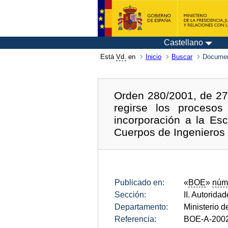
Castellano
Está
Vd.
en
Inicio
Buscar
Documen
Orden 280/2001, de 27
regirse los proceso
incorporación a la Esc
Cuerpos de Ingenieros d
Publicado en:
«
BOE
»
núm
Sección:
II. Autorida
Departamento:
Ministerio 
Referencia:
BOE-A-200