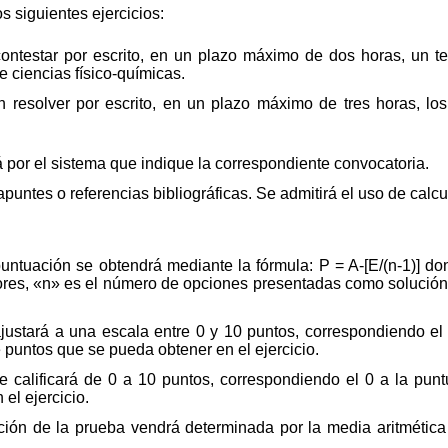
 siguientes ejercicios:
n contestar por escrito, en un plazo máximo de dos horas, un
e ciencias físico-químicas.
en resolver por escrito, en un plazo máximo de tres horas, l
 por el sistema que indique la correspondiente convocatoria.
 apuntes o referencias bibliográficas. Se admitirá el uso de cal
puntuación se obtendrá mediante la fórmula: P = A-[E/(n-1)] 
ores, «n» es el número de opciones presentadas como solución
justará a una escala entre 0 y 10 puntos, correspondiendo el 
 puntos que se pueda obtener en el ejercicio.
e calificará de 0 a 10 puntos, correspondiendo el 0 a la pun
el ejercicio.
ación de la prueba vendrá determinada por la media aritmétic