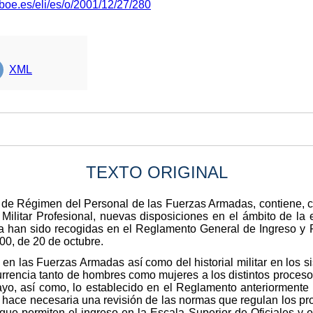
boe.es/eli/es/o/2001/12/27/280
XML
TEXTO ORIGINAL
 de Régimen del Personal de las Fuerzas Armadas, contiene, c
 Militar Profesional, nuevas disposiciones en el ámbito de la 
za han sido recogidas en el Reglamento General de Ingreso y
0, de 20 de octubre.
 en las Fuerzas Armadas así como del historial militar en los 
urrencia tanto de hombres como mujeres a los distintos procesos
o, así como, lo establecido en el Reglamento anteriormente c
a hace necesaria una revisión de las normas que regulan los pr
que permiten el ingreso en la Escala Superior de Oficiales y e