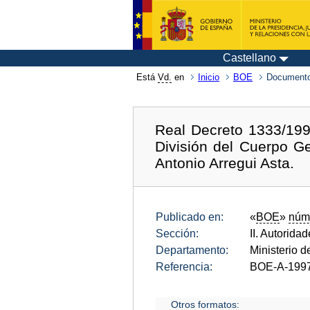
Castellano
Está
Vd.
en
Inicio
BOE
Documento
Real Decreto 1333/199
División del Cuerpo Ge
Antonio Arregui Asta.
Publicado en:
«
BOE
»
núm
Sección:
II. Autorida
Departamento:
Ministerio 
Referencia:
BOE-A-199
Otros formatos: