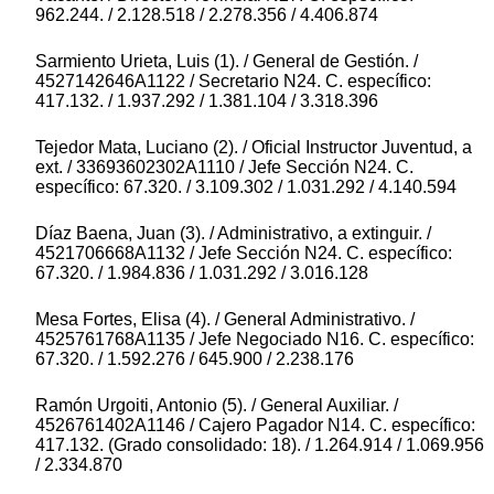
962.244. / 2.128.518 / 2.278.356 / 4.406.874
Sarmiento Urieta, Luis (1). / General de Gestión. /
4527142646A1122 / Secretario N24. C. específico:
417.132. / 1.937.292 / 1.381.104 / 3.318.396
Tejedor Mata, Luciano (2). / Oficial Instructor Juventud, a
ext. / 33693602302A1110 / Jefe Sección N24. C.
específico: 67.320. / 3.109.302 / 1.031.292 / 4.140.594
Díaz Baena, Juan (3). / Administrativo, a extinguir. /
4521706668A1132 / Jefe Sección N24. C. específico:
67.320. / 1.984.836 / 1.031.292 / 3.016.128
Mesa Fortes, Elisa (4). / General Administrativo. /
4525761768A1135 / Jefe Negociado N16. C. específico:
67.320. / 1.592.276 / 645.900 / 2.238.176
Ramón Urgoiti, Antonio (5). / General Auxiliar. /
4526761402A1146 / Cajero Pagador N14. C. específico:
417.132. (Grado consolidado: 18). / 1.264.914 / 1.069.956
/ 2.334.870