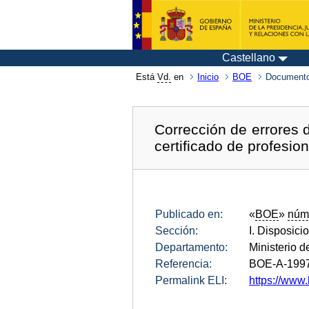
Castellano
Está
Vd.
en
Inicio
BOE
Documento
Corrección de errores 
certificado de profesio
Publicado en:
«
BOE
»
núm
Sección:
I. Disposici
Departamento:
Ministerio d
Referencia:
BOE-A-199
Permalink ELI:
https://www