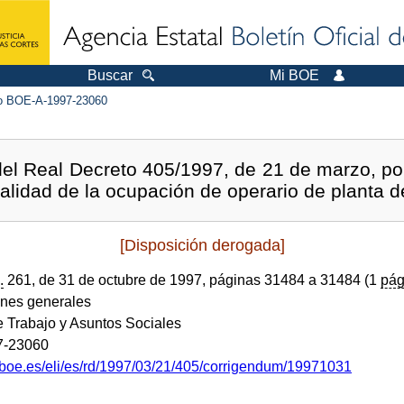
Buscar
Mi BOE
 BOE-A-1997-23060
del Real Decreto 405/1997, de 21 de marzo, por
nalidad de la ocupación de operario de planta 
[Disposición derogada]
.
261, de 31 de octubre de 1997, páginas 31484 a 31484 (1
pág
ones generales
e Trabajo y Asuntos Sociales
7-23060
.boe.es/eli/es/rd/1997/03/21/405/corrigendum/19971031