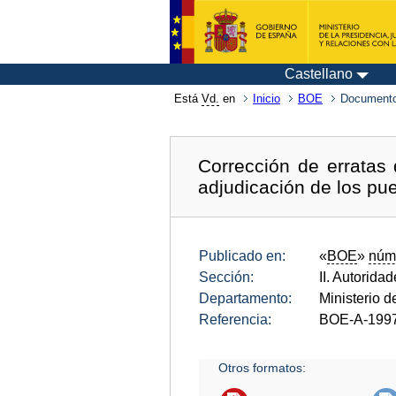
Castellano
Está
Vd.
en
Inicio
BOE
Documento
Corrección de erratas
adjudicación de los pue
Publicado en:
«
BOE
»
núm
Sección:
II. Autorida
Departamento:
Ministerio 
Referencia:
BOE-A-199
Otros formatos: