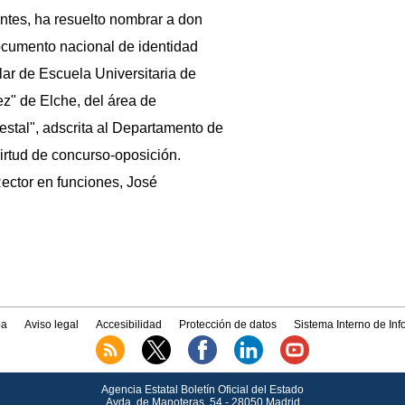
tes, ha resuelto nombrar a don
cumento nacional de identidad
lar de Escuela Universitaria de
z" de Elche, del área de
estal", adscrita al Departamento de
irtud de concurso-oposición.
ector en funciones, José
a
Aviso legal
Accesibilidad
Protección de datos
Sistema Interno de In
Agencia Estatal Boletín Oficial del Estado
Avda.
de Manoteras, 54 - 28050 Madrid