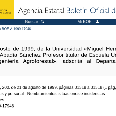
Buscar
Mi BOE
 BOE-A-1999-17946
osto de 1999, de la Universidad «Miguel Her
badía Sánchez Profesor titular de Escuela Uni
eniería Agroforestal», adscrita al Depar
.
200, de 21 de agosto de 1999, páginas 31318 a 31318 (1
pág.
des y personal
- Nombramientos, situaciones e incidencias
des
9-17946