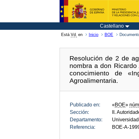
Castellano
Está
Vd.
en
Inicio
BOE
Documento
Resolución de 2 de ag
nombra a don Ricardo A
conocimiento de «Ing
Agroalimentaria.
Publicado en:
«
BOE
»
núm
Sección:
II. Autorida
Departamento:
Universida
Referencia:
BOE-A-199