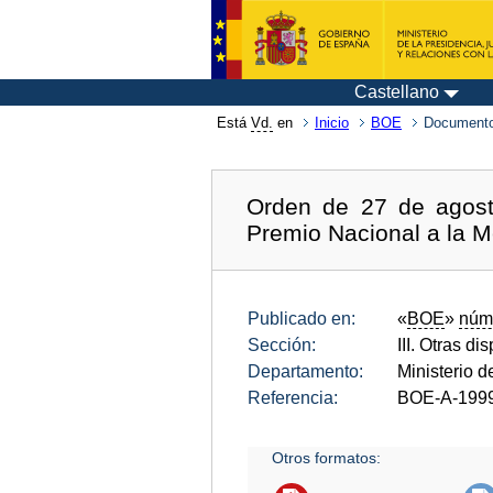
Castellano
Está
Vd.
en
Inicio
BOE
Documento
Orden de 27 de agost
Premio Nacional a la M
Publicado en:
«
BOE
»
núm
Sección:
III. Otras di
Departamento:
Ministerio d
Referencia:
BOE-A-199
Otros formatos: