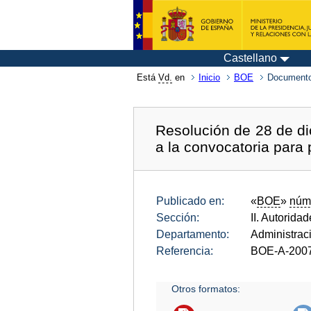
Castellano
Está
Vd.
en
Inicio
BOE
Documento
Resolución de 28 de di
a la convocatoria para 
Publicado en:
«
BOE
»
núm
Sección:
II. Autorida
Departamento:
Administrac
Referencia:
BOE-A-200
Otros formatos: