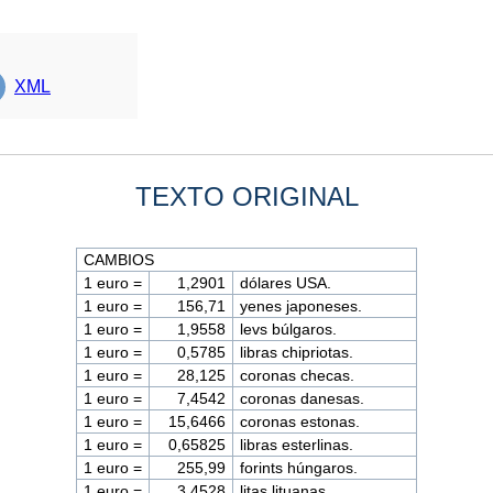
XML
TEXTO ORIGINAL
CAMBIOS
1 euro =
1,2901
dólares USA.
1 euro =
156,71
yenes japoneses.
1 euro =
1,9558
levs búlgaros.
1 euro =
0,5785
libras chipriotas.
1 euro =
28,125
coronas checas.
1 euro =
7,4542
coronas danesas.
1 euro =
15,6466
coronas estonas.
1 euro =
0,65825
libras esterlinas.
1 euro =
255,99
forints húngaros.
1 euro =
3,4528
litas lituanas.