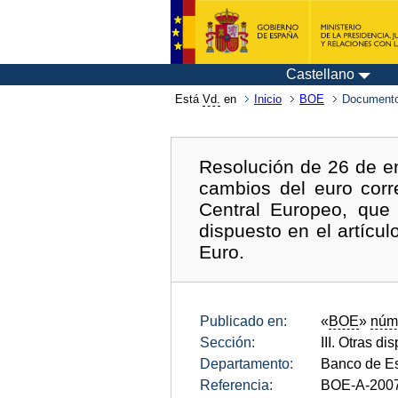
Castellano
Está
Vd.
en
Inicio
BOE
Documento
Resolución de 26 de e
cambios del euro corr
Central Europeo, que 
dispuesto en el artícu
Euro.
Publicado en:
«
BOE
»
núm
Sección:
III. Otras di
Departamento:
Banco de E
Referencia:
BOE-A-200