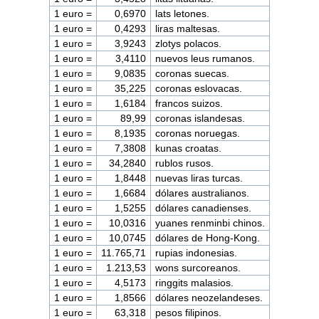
1 euro =
0,6970
lats letones.
1 euro =
0,4293
liras maltesas.
1 euro =
3,9243
zlotys polacos.
1 euro =
3,4110
nuevos leus rumanos.
1 euro =
9,0835
coronas suecas.
1 euro =
35,225
coronas eslovacas.
1 euro =
1,6184
francos suizos.
1 euro =
89,99
coronas islandesas.
1 euro =
8,1935
coronas noruegas.
1 euro =
7,3808
kunas croatas.
1 euro =
34,2840
rublos rusos.
1 euro =
1,8448
nuevas liras turcas.
1 euro =
1,6684
dólares australianos.
1 euro =
1,5255
dólares canadienses.
1 euro =
10,0316
yuanes renminbi chinos.
1 euro =
10,0745
dólares de Hong-Kong.
1 euro =
11.765,71
rupias indonesias.
1 euro =
1.213,53
wons surcoreanos.
1 euro =
4,5173
ringgits malasios.
1 euro =
1,8566
dólares neozelandeses.
1 euro =
63,318
pesos filipinos.