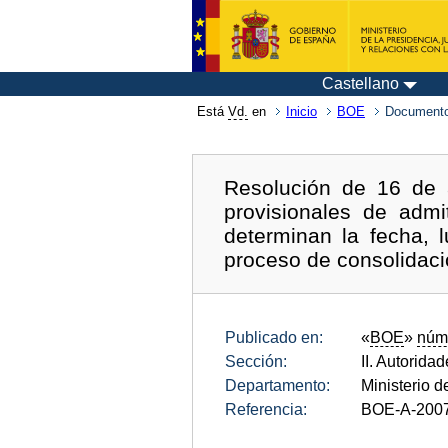
Castellano
Está
Vd.
en
Inicio
BOE
Documento
Resolución de 16 de a
provisionales de admi
determinan la fecha, 
proceso de consolidació
Publicado en:
«
BOE
»
núm
Sección:
II. Autorida
Departamento:
Ministerio 
Referencia:
BOE-A-200