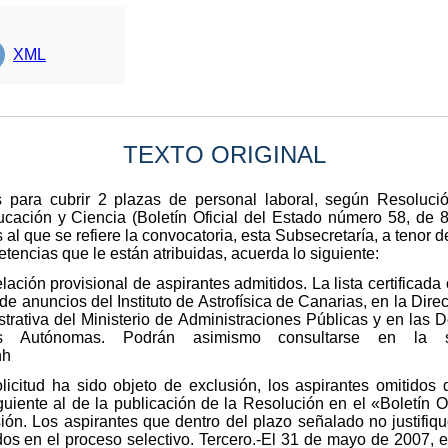
XML
TEXTO ORIGINAL
 para cubrir 2 plazas de personal laboral, según Resoluci
ucación y Ciencia (Boletín Oficial del Estado número 58, de 8
 al que se refiere la convocatoria, esta Subsecretaría, a tenor d
tencias que le están atribuidas, acuerda lo siguiente:
lación provisional de aspirantes admitidos. La lista certificad
de anuncios del Instituto de Astrofísica de Canarias, en la Dir
strativa del Ministerio de Administraciones Públicas y en las
Autónomas. Podrán asimismo consultarse en la sigu
hh
citud ha sido objeto de exclusión, los aspirantes omitidos
iguiente al de la publicación de la Resolución en el «Boletín O
ón. Los aspirantes que dentro del plazo señalado no justifiqu
os en el proceso selectivo. Tercero.-El 31 de mayo de 2007, el 