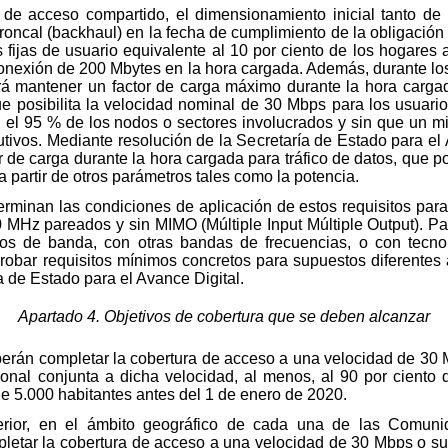
 de acceso compartido, el dimensionamiento inicial tanto d
roncal (backhaul) en la fecha de cumplimiento de la obligación 
 fijas de usuario equivalente al 10 por ciento de los hogares 
 conexión de 200 Mbytes en la hora cargada. Además, durante lo
rá mantener un factor de carga máximo durante la hora cargad
 que posibilita la velocidad nominal de 30 Mbps para los usuari
 el 95 % de los nodos o sectores involucrados y sin que un 
ivos. Mediante resolución de la Secretaría de Estado para el A
or de carga durante la hora cargada para tráfico de datos, que 
 partir de otros parámetros tales como la potencia.
erminan las condiciones de aplicación de estos requisitos para
Hz pareados y sin MIMO (Múltiple Input Múltiple Output). Pa
s de banda, con otras bandas de frecuencias, o con tecnolo
obar requisitos mínimos concretos para supuestos diferentes a 
a de Estado para el Avance Digital.
Apartado 4. Objetivos de cobertura que se deben alcanzar
erán completar la cobertura de acceso a una velocidad de 30 M
onal conjunta a dicha velocidad, al menos, al 90 por ciento
e 5.000 habitantes antes del 1 de enero de 2020.
terior, en el ámbito geográfico de cada una de las Comun
etar la cobertura de acceso a una velocidad de 30 Mbps o supe