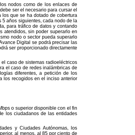
e los nodos como de los enlaces de
debe ser el necesario para cursar el
a los que se ha dotado de cobertura
s 5 años siguientes, cada nodo de la
a, para tráfico de datos y contando
os atendidos, sin poder superarlo en
mismo nodo o sector pueda superarlo
vance Digital se podrá precisar las
podrá ser proporcionado directamente
 el caso de sistemas radioeléctricos
ra el caso de redes inalámbricas de
gías diferentes, a petición de los
los recogidos en el inciso anterior
bps o superior disponible con el fin
 de los ciudadanos de las entidades
idades y Ciudades Autónomas, los
rior, al menos, al 85 por ciento de