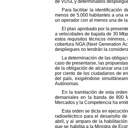
de VDSL y determinados despliegues
Para facilitar la identificació
menos de 5.000 habitantes a una ve
un operador con al menos una de las 
El plan aprobado por la presente
a velocidades de bajada de 30 Mbps
estos requisitos técnicos mínimos
cobertura NGA (Next Generation Acc
despliegues no tendrán la conside
La determinación de las obligac
caso de presentarse, las propuestas
de la obligación de alcanzar una co
por ciento de los ciudadanos de en
del país, exigiéndose simultánea
Autónomas.
En la tramitación de esta orden
demaniales en la banda de 800 
Mercados y la Competencia ha emiti
Esta orden se dicta en ejecución
radioeléctrico para el desarrollo d
abril, y al amparo de la habilitació
que se habilita a la Ministra de Ec