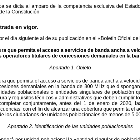
ba se dicta al amparo de la competencia exclusiva del Estad
de la Constitución.
trada en vigor.
r el día siguiente al de su publicación en el «Boletín Oficial de
ra que permita el acceso a servicios de banda ancha a vel
os operadores titulares de concesiones demaniales en la b
Apartado 1. Objeto
ura que permita el acceso a servicios de banda ancha a velocid
concesiones demaniales en la banda de 800 MHz que disponga
 unidades poblacionales o entidades singulares de población 
tura y requisitos técnicos y administrativos que deben cumplir
completar conjuntamente, antes del 1 de enero de 2020, las
ecuencias, con el fin de alcanzar una cobertura que permita el
o de los ciudadanos de unidades poblacionales de menos de 5.0
Apartado 2. Identificación de las unidades poblacionales
enderá por unidad poblacional la «entidad singular de población