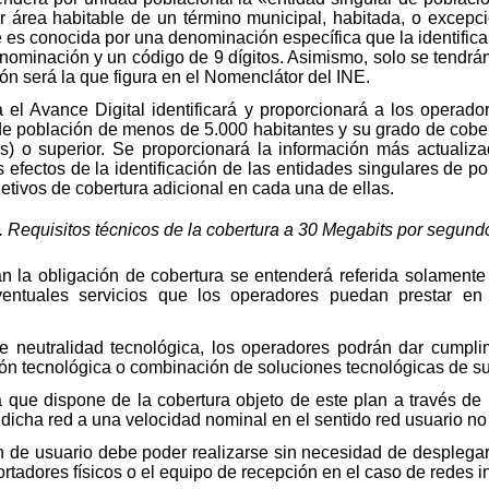
r área habitable de un término municipal, habitada, o excep
 es conocida por una denominación específica que la identifica 
enominación y un código de 9 dígitos. Asimismo, solo se tendrá
ón será la que figura en el Nomenclátor del INE.
 el Avance Digital identificará y proporcionará a los operad
s de población de menos de 5.000 habitantes y su grado de cob
 o superior. Se proporcionará la información más actualiz
s efectos de la identificación de las entidades singulares de p
bjetivos de cobertura adicional en cada una de ellas.
 Requisitos técnicos de la cobertura a 30 Megabits por segund
lan la obligación de cobertura se entenderá referida solament
 eventuales servicios que los operadores puedan prestar 
de neutralidad tecnológica, los operadores podrán dar cumpli
ción tecnológica o combinación de soluciones tecnológicas de su
á que dispone de la cobertura objeto de este plan a través d
dicha red a una velocidad nominal en el sentido red usuario no 
n de usuario debe poder realizarse sin necesidad de desplegar
rtadores físicos o el equipo de recepción en el caso de redes i