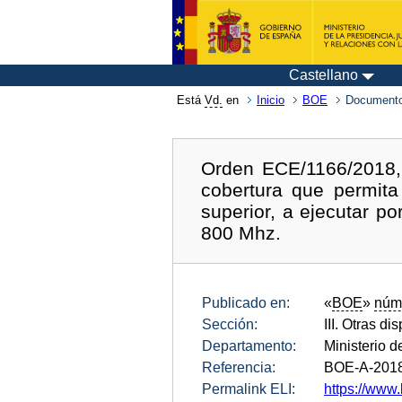
Castellano
Está
Vd.
en
Inicio
BOE
Documento
Orden ECE/1166/2018, 
cobertura que permit
superior, a ejecutar p
800 Mhz.
Publicado en:
«
BOE
»
núm
Sección:
III. Otras di
Departamento:
Ministerio 
Referencia:
BOE-A-201
Permalink ELI:
https://www