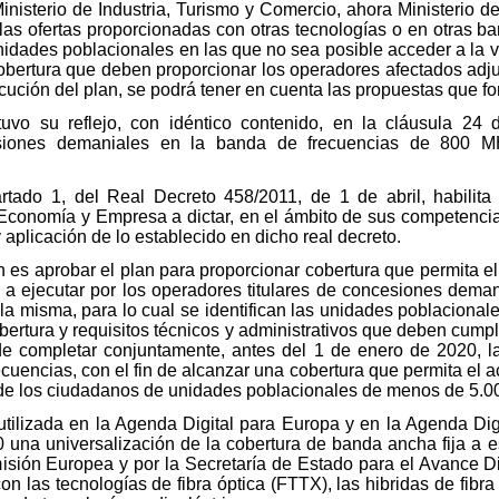
inisterio de Industria, Turismo y Comercio, ahora Ministerio
las ofertas proporcionadas con otras tecnologías o en otras ba
unidades poblacionales en las que no sea posible acceder a la 
cobertura que deben proporcionar los operadores afectados adj
cución del plan, se podrá tener en cuenta las propuestas que f
tuvo su reflejo, con idéntico contenido, en la cláusula 24 
siones demaniales en la banda de frecuencias de 800 M
artado 1, del Real Decreto 458/2011, de 1 de abril, habilita 
Economía y Empresa a dictar, en el ámbito de sus competenci
 aplicación de lo establecido en dicho real decreto.
en es aprobar el plan para proporcionar cobertura que permita 
, a ejecutar por los operadores titulares de concesiones dem
 misma, para lo cual se identifican las unidades poblacionale
bertura y requisitos técnicos y administrativos que deben cum
de completar conjuntamente, antes del 1 de enero de 2020, la
ecuencias, con el fin de alcanzar una cobertura que permita el
o de los ciudadanos de unidades poblacionales de menos de 5.0
tilizada en la Agenda Digital para Europa y en la Agenda Dig
0 una universalización de la cobertura de banda ancha fija a e
isión Europea y por la Secretaría de Estado para el Avance Di
n las tecnologías de fibra óptica (FTTX), las hibridas de fibra