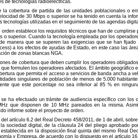
 de tecnologías radioeléctricas.
n de la cobertura de partida de las unidades poblacionales o 
locidad de 30 Mbps o superior se ha tenido en cuenta la inf
tecnologías utilizadas en el seguimiento de las agendas digitale
 orden establece los requisitos técnicos que han de cumplirse 
 o superior. Cuando la tecnología empleada por los operadore
, de manera que se superen las exigencias que se han fijado
ess) a los efectos de ayudas de Estado, en este caso las área
ración de zonas blancas NGA.
iones de cobertura que deben cumplir los operadores obligados
 que formulen los operadores afectados. El ámbito geográfico e
bertura que permita el acceso a servicios de banda ancha a ve
tidades singulares de población de menos de 5.000 habitantes
mente que este porcentaje no sea inferior al 85 % en ning
 se ha efectuado un trámite de audiencia específico con los 
MHz que disponen de 10 MHz pareados en la misma. Asimis
do informe sobre el proyecto de orden.
 del artículo 6.2 del Real Decreto 458/2011, de 1 de abril, sob
e la sociedad digital, de la cláusula 24 del pliego aprobado 
n establecida en la disposición final quinta del mismo Real Dec
onomía y Empresa, de acuerdo con lo dispuesto en el artículo 1