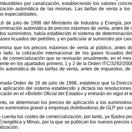
mbustibles por canalización, estableciendo los valores concre
zación automática de las mismas. Las tarifas de venta a los
sus especialidades.
6 de julio de 1998 del Ministerio de Industria y Energía, por
terminación automática de precios máximos de venta, antes de i
ados suministros, había establecido el sistema de determinaci
ases licuados del petróleo, y en particular al suministro por can
ermina que los precios máximos de venta al público, antes 
 lado, la cotización internacional de los gases licuados del
s de comercialización que se revisarán anualmente, en el mes d
nte en los apartados primero, 1 y 2 de la Orden ITC/3292/2008
ón automática de las tarifas de venta, antes de impuestos, de 
onada Orden de 16 de julio de 1998, establece que la Direcci
a aplicación del sistema establecido y dictará las resolucion
arán en el «Boletín Oficial del Estado» y entrarán en vigor el 
anto, se determinan los precios de aplicación a los suministro
los suministros granel a empresas distribuidoras de GLP por can
 cuenta los costes de comercialización, por tanto, ya fijados p
 Energética y Minas, por la que se publican los nuevos precios 
lización.