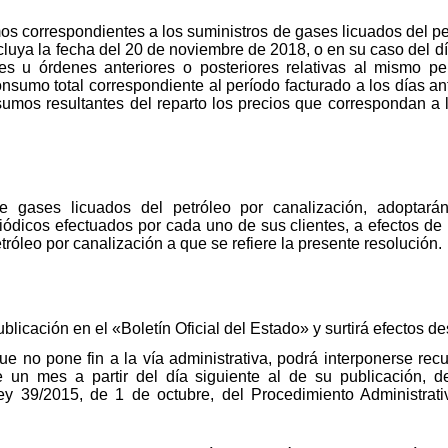
os correspondientes a los suministros de gases licuados del p
ncluya la fecha del 20 de noviembre de 2018, o en su caso del dí
es u órdenes anteriores o posteriores relativas al mismo pe
nsumo total correspondiente al período facturado a los días an
sumos resultantes del reparto los precios que correspondan a l
e gases licuados del petróleo por canalización, adoptará
ódicos efectuados por cada uno de sus clientes, a efectos de p
tróleo por canalización a que se refiere la presente resolución.
ublicación en el «Boletín Oficial del Estado» y surtirá efectos 
ue no pone fin a la vía administrativa, podrá interponerse rec
 un mes a partir del día siguiente al de su publicación, d
Ley 39/2015, de 1 de octubre, del Procedimiento Administra