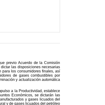
 que previo Acuerdo de la Comisión
dictar las disposiciones necesarias
n para los consumidores finales, así
buidores de gases combustibles por
rminación y actualización automática
mpulso a la Productividad, establece
suntos Económicos, se dictarán las
manufacturados y gases licuados del
ral y de gases licuados del petróleo