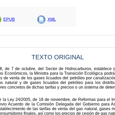
EPUB
XML
TEXTO ORIGINAL
98, de 7 de octubre, del Sector de Hidrocarburos, establece
 Económicos, la Ministra para la Transición Ecológica podrá 
fas de venta de los gases licuados del petróleo por canalizació
 natural y de gases licuados del petróleo para los distri
ores concretos de dichas tarifas y precios o un sistema de dete
1 de la Ley 24/2005, de 18 de noviembre, de Reformas para el I
revio Acuerdo de la Comisión Delegada del Gobierno para A
stablecimiento de las tarifas de venta del gas natural, gases 
onsumidores finales, así como los precios de cesión de gas natu