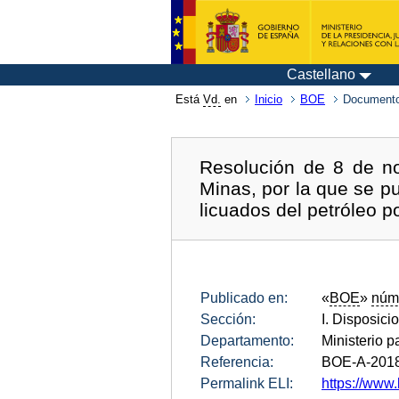
Castellano
Está
Vd.
en
Inicio
BOE
Documento
Resolución de 8 de no
Minas, por la que se p
licuados del petróleo p
Publicado en:
«
BOE
»
núm
Sección:
I. Disposici
Departamento:
Ministerio p
Referencia:
BOE-A-201
Permalink ELI:
https://www.