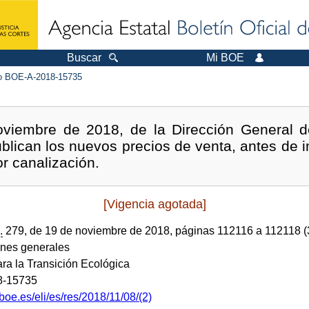
Buscar
Mi BOE
 BOE-A-2018-15735
viembre de 2018, de la Dirección General de
ublican los nuevos precios de venta, antes de 
or canalización.
[Vigencia agotada]
.
279, de 19 de noviembre de 2018, páginas 112116 a 112118 
ones generales
ara la Transición Ecológica
8-15735
boe.es/eli/es/res/2018/11/08/(2)