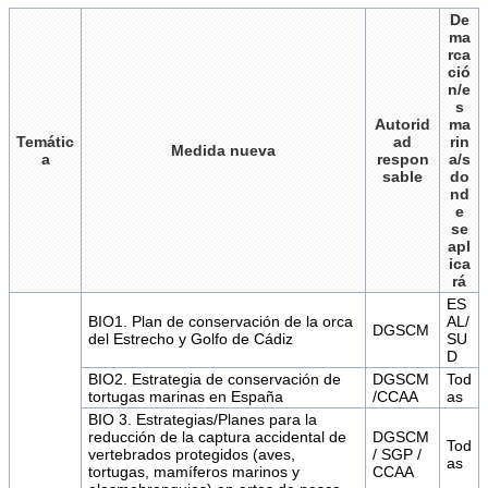
De
ma
rca
ció
n/e
s
Autorid
ma
Temátic
ad
rin
Medida nueva
a
respon
a/s
sable
do
nd
e
se
apl
ica
rá
ES
BIO1. Plan de conservación de la orca
AL/
DGSCM
del Estrecho y Golfo de Cádiz
SU
D
BIO2. Estrategia de conservación de
DGSCM
Tod
tortugas marinas en España
/CCAA
as
BIO 3. Estrategias/Planes para la
reducción de la captura accidental de
DGSCM
Tod
vertebrados protegidos (aves,
/ SGP /
as
tortugas, mamíferos marinos y
CCAA