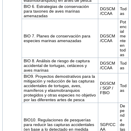
elasmobranquios) en artes de pesca
BIO 6. Estrategias de conservación
DGSCM
Tod
para taxones de aves marinas
/CCAA
as
amenazadas
Pot
enc
ial
BIO 7. Planes de conservación para
DGSCM
me
especies marinas amenazadas
/CCAA
nte
en
tod
as
BIO 8. Análisis de riesgo de captura
DGSCM
Tod
accidental de tortugas, cetáceos y
/CCAA
as
aves marinas
BIO9. Proyectos demostrativos para la
mitigación y reducción de las capturas
DGSCM
accidentales de tortugas, aves,
Tod
/ SGP /
mamíferos y elasmobranquios
as
FBIO
protegidos y otras especies no objetivo
por las diferentes artes de pesca
De
pe
nd
BIO10. Regulaciones de pesquerías
e
para reducir las capturas accidentales
SGP/CC
de
(en base a lo detectado en medida
AA
las