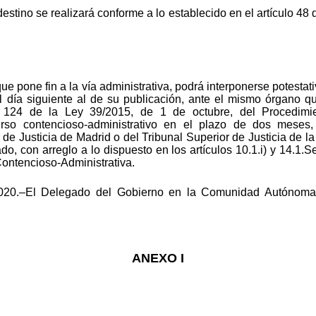
stino se realizará conforme a lo establecido en el artículo 48
ue pone fin a la vía administrativa, podrá interponerse potesta
 día siguiente al de su publicación, ante el mismo órgano qu
y 124 de la Ley 39/2015, de 1 de octubre, del Procedimi
urso contencioso-administrativo en el plazo de dos meses
or de Justicia de Madrid o del Tribunal Superior de Justicia d
ado, con arreglo a lo dispuesto en los artículos 10.1.i) y 14.1
 Contencioso-Administrativa.
020.–El Delegado del Gobierno en la Comunidad Autónoma 
ANEXO I