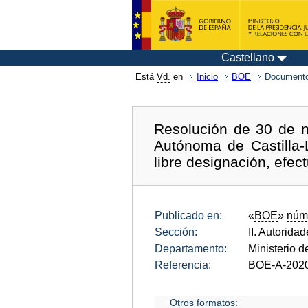
Castellano
Está
Vd.
en
Inicio
BOE
Documento
Resolución de 30 de 
Autónoma de Castilla-
libre designación, efec
Publicado en:
«
BOE
»
núm
Sección:
II. Autorida
Departamento:
Ministerio d
Referencia:
BOE-A-202
Otros formatos: