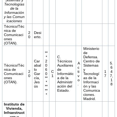
Tecnologías
de la
Información
y
las
Comun
icaciones
Técnico/Téc
nica de
2
Desi
Comunicaci
0
erto.
ones
(OTAN).
Ministerio
**
de
*
C.
Defensa.
Car
2
Técnicos
Centro de
A
5.
Técnico/Téc
abal
0
Auxiliares
Sistemas
c
6
nica de
lo
6
de
y
2
C
ti
1
4
Comunicaci
Gar
0
Informátic
Tecnologí
0
1
v
7
7,
ones
cía,
**
a de la
as de la
o
1
(OTAN).
Jes
*
Administr
Informaci
.
8
ús
**
ación del
ón y las
**
Estado.
Comunica
*
ciones.
Madrid.
Instituto de
Vivienda,
Infraestruct
ura y