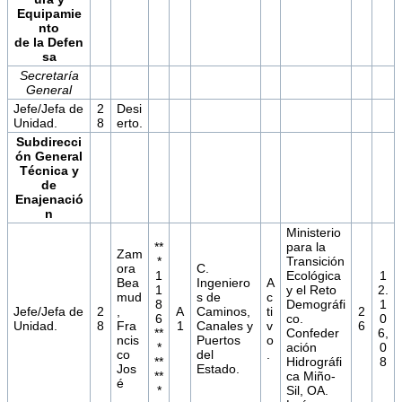
Equipamie
nto
de
la
Defen
sa
Secretaría
General
Jefe/Jefa de
2
Desi
Unidad.
8
erto.
Subdirecci
ón General
Técnica y
de
Enajenació
n
Ministerio
**
para la
Zam
*
Transición
ora
C.
1
Ecológica
1
Bea
Ingeniero
A
1
y el Reto
2.
mud
s de
c
8
Demográfi
1
Jefe/Jefa de
2
,
A
Caminos,
ti
2
6
co.
0
Unidad.
8
Fra
1
Canales y
v
6
**
Confeder
6,
ncis
Puertos
o
*
ación
0
co
del
.
**
Hidrográfi
8
Jos
Estado.
**
ca Miño-
é
*
Sil, OA.