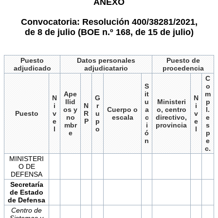
ANEXO
Convocatoria: Resolución 400/38281/2021,
de 8 de julio (BOE n.º 168, de 15 de julio)
Puesto
Datos personales
Puesto de
adjudicado
adjudicatario
procedencia
C
S
o
Ape
it
m
N
G
N
llid
u
Ministeri
p
i
N
r
i
os y
Cuerpo o
a
o, centro
l.
Puesto
v
R
u
v
no
escala
c
directivo,
e
e
P
p
e
mbr
i
provincia
s
l
o
l
e
ó
p
n
e
c.
MINISTERI
O DE
DEFENSA
Secretaría
de Estado
de Defensa
Centro de
Sistemas y