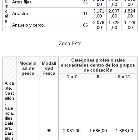
B
Artes fijas.
31
,00
,00
,00
iz
k
3.171
2.097
1.824
Arrastre.
11
ai
,00
,00
,00
a
2.076
1.728
1.728
Anzuelo y cerco.
06
.
,00
,00
,00
Zona Este
Categorías profesionales
Modalid
Modali
encuadradas dentro de los grupos
ad de
dad
de cotización
pesca
Pesca
1 a 7
8
9 a 11
Alica
nte.
Cast
ellón
.
Vale
ncia.
Illes
Bale
ars.
–
99
2.031,00
1.686,00
1.686,00
Barc
elon