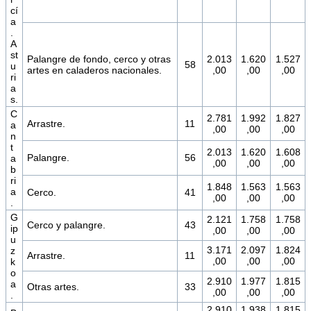
cí
a
.
A
st
Palangre de fondo, cerco y otras
2.013
1.620
1.527
58
u
artes en caladeros nacionales.
,00
,00
,00
ri
a
s.
C
2.781
1.992
1.827
Arrastre.
11
a
,00
,00
,00
n
t
2.013
1.620
1.608
Palangre.
56
a
,00
,00
,00
b
ri
1.848
1.563
1.563
a
Cerco.
41
,00
,00
,00
.
G
2.121
1.758
1.758
Cerco y palangre.
43
ip
,00
,00
,00
u
3.171
2.097
1.824
z
Arrastre.
11
,00
,00
,00
k
o
2.910
1.977
1.815
a
Otras artes.
33
,00
,00
,00
.
2.910
1.938
1.815