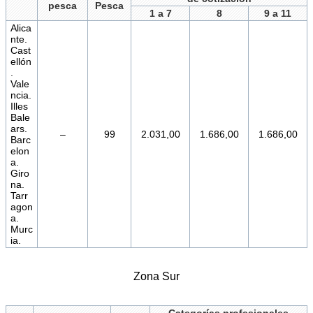
pesca
Pesca
1 a 7
8
9 a 11
Alica
nte.
Cast
ellón
.
Vale
ncia.
Illes
Bale
ars.
–
99
2.031,00
1.686,00
1.686,00
Barc
elon
a.
Giro
na.
Tarr
agon
a.
Murc
ia.
Zona Sur
Categorías profesionales