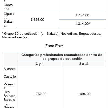
s.
Canta
bria.
Gipuzk
1.494,00
oa.
1.626,00
Bizkai
1.314,00*
a.
* Grupo 10 de cotización (en Bizkaia): Neskatillas, Empacadoras,
Mariscadores/as.
Zona Este
Categorías profesionales encuadradas dentro de
los grupos de cotización
3 y 4
8 a 11
Alicante
.
Castelló
n.
Valenci
a.
Illes
1.752,00
1.494,00
Balears.
Barcelo
na.
Girona.