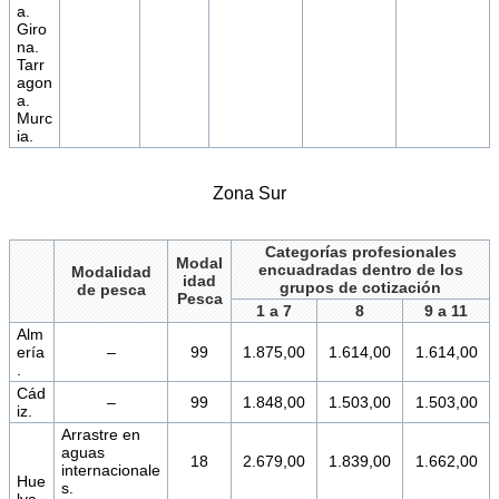
a.
Giro
na.
Tarr
agon
a.
Murc
ia.
Zona Sur
Categorías profesionales
Modal
encuadradas dentro de los
Modalidad
idad
grupos de cotización
de pesca
Pesca
1 a 7
8
9 a 11
Alm
ería
–
99
1.875,00
1.614,00
1.614,00
.
Cád
–
99
1.848,00
1.503,00
1.503,00
iz.
Arrastre en
aguas
18
2.679,00
1.839,00
1.662,00
internacionale
Hue
s.