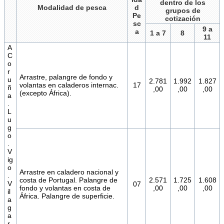
dentro de los
Modalidad de pesca
d
grupos de
Pe
cotización
sc
9 a
a
1 a 7
8
11
A
C
o
r
Arrastre, palangre de fondo y
u
2.781
1.992
1.827
volantas en caladeros internac.
17
ñ
,00
,00
,00
(excepto África).
a
.
L
u
g
o
.
V
ig
o
Arrastre en caladero nacional y
.
costa de Portugal. Palangre de
2.571
1.725
1.608
V
07
fondo y volantas en costa de
,00
,00
,00
il
África. Palangre de superficie.
a
g
a
r