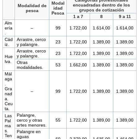
Modal
encuadradas dentro de los
Modalidad de
idad
grupos de cotización
pesca
Pesca
1 a 7
8
9 a 11
Alm
ería
–
99
1.722,00
1.614,00
1.614,00
.
Cád
Arrastre, cerco
23
1.722,00
1.389,00
1.389,00
iz.
y palangre.
Arrastre, cerco
23
1.722,00
1.389,00
1.389,00
y palangre.
Hue
lva.
Otras
53
1.662,00
1.389,00
1.389,00
modalidades.
Mál
aga
.
Gra
–
99
1.722,00
1.389,00
1.389,00
nad
a.
Ceu
ta.
Palangre,
Las
cerco y otras
55
1.722,00
1.389,00
1.389,00
Pal
artes menores.
ma
s.
Palangre en
Ten
aguas
60
2.379,00
1.635,00
1.464,00