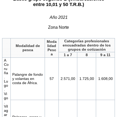
entre 10,01 y 50 T.R.B.)
Año 2021
Zona Norte
Categorías profesionales
Moda
encuadradas dentro de los
Modalidad de
lidad
grupos de cotización
pesca
Pesc
a
1 a 7
8
9 a 11
A
Co
ru
ña
Palangre de fondo
.
y volantas en
57
2.571,00
1.725,00
1.608,00
Lu
costa de África.
go
.
Vi
go
.
Vil
ag
ar
Palangre, cerco y