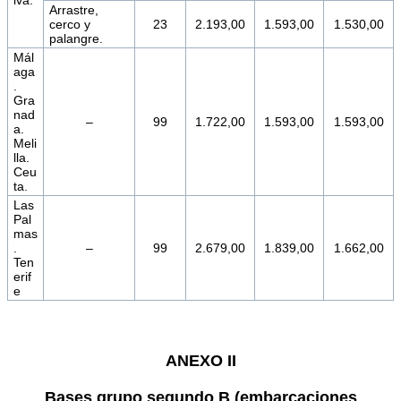
lva.
Arrastre,
cerco y
23
2.193,00
1.593,00
1.530,00
palangre.
Mál
aga
.
Gra
nad
–
99
1.722,00
1.593,00
1.593,00
a.
Meli
lla.
Ceu
ta.
Las
Pal
mas
.
–
99
2.679,00
1.839,00
1.662,00
Ten
erif
e
ANEXO II
Bases grupo segundo B (embarcaciones