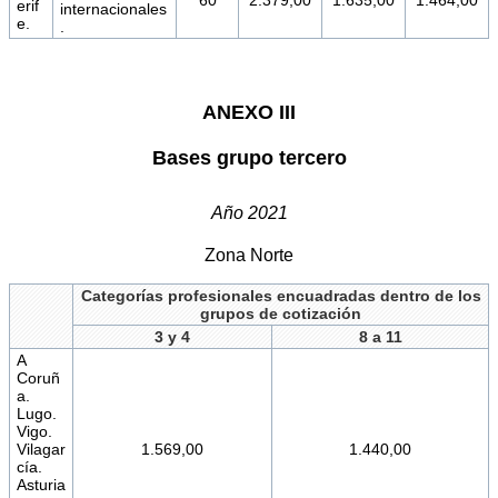
erif
internacionales
e.
.
ANEXO III
Bases grupo tercero
Año 2021
Zona Norte
Categorías profesionales encuadradas dentro de los
grupos de cotización
3 y 4
8 a 11
A
Coruñ
a.
Lugo.
Vigo.
Vilagar
1.569,00
1.440,00
cía.
Asturia