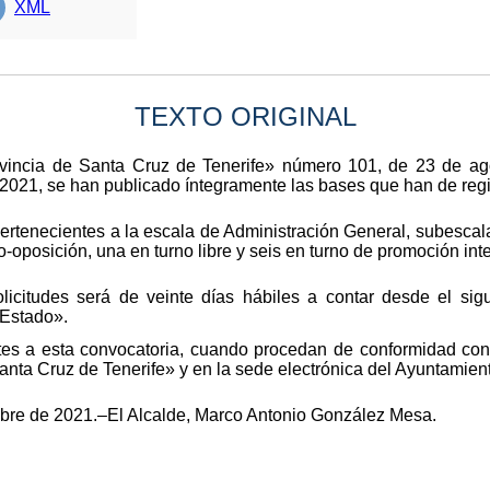
XML
TEXTO ORIGINAL
rovincia de Santa Cruz de Tenerife» número 101, de 23 de ag
021, se han publicado íntegramente las bases que han de regir
 pertenecientes a la escala de Administración General, subesca
-oposición, una en turno libre y seis en turno de promoción int
licitudes será de veinte días hábiles a contar desde el sigu
 Estado».
tes a esta convocatoria, cuando procedan de conformidad con 
Santa Cruz de Tenerife» y en la sede electrónica del Ayuntamien
mbre de 2021.–El Alcalde, Marco Antonio González Mesa.