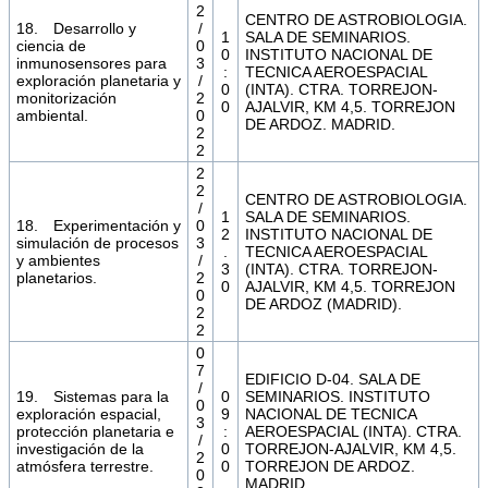
2
CENTRO DE ASTROBIOLOGIA.
18. Desarrollo y
/
1
SALA DE SEMINARIOS.
ciencia de
0
0
INSTITUTO NACIONAL DE
inmunosensores para
3
:
TECNICA AEROESPACIAL
exploración planetaria y
/
0
(INTA). CTRA. TORREJON-
monitorización
2
0
AJALVIR, KM 4,5. TORREJON
ambiental.
0
DE ARDOZ. MADRID.
2
2
2
2
CENTRO DE ASTROBIOLOGIA.
/
1
SALA DE SEMINARIOS.
18. Experimentación y
0
2
INSTITUTO NACIONAL DE
simulación de procesos
3
.
TECNICA AEROESPACIAL
y ambientes
/
3
(INTA). CTRA. TORREJON-
planetarios.
2
0
AJALVIR, KM 4,5. TORREJON
0
DE ARDOZ (MADRID).
2
2
0
7
EDIFICIO D-04. SALA DE
/
19. Sistemas para la
0
SEMINARIOS. INSTITUTO
0
exploración espacial,
9
NACIONAL DE TECNICA
3
protección planetaria e
:
AEROESPACIAL (INTA). CTRA.
/
investigación de la
0
TORREJON-AJALVIR, KM 4,5.
2
atmósfera terrestre.
0
TORREJON DE ARDOZ.
0
MADRID.