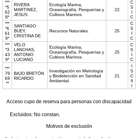
***
C
RIVERA
Ecología Marina,
*5
S
MARTINEZ,
Oceanografía, Pesquerías y
22
62
I
JESUS.
Cultivos Marinos.
8*
C
***
C
SANTIAGO
*6
S
BUEY,
Recursos Naturales.
25
61
I
CRISTINA DE.
9*
C
***
VELO
C
Ecología Marina,
*3
LANCHAS,
S
Oceanografía, Pesquerías y
25
43
ANTONIO
I
Cultivos Marinos.
9*
LUCIANO.
C
I
***
Investigación en Metrología
S
79
BAJO BRETÓN
y Biodetección en Sanidad
21
C
69
RICARDO.
Ambiental.
II
**
I
Acceso cupo de reserva para personas con discapacidad
Excluidos: No constan.
Motivos de exclusión