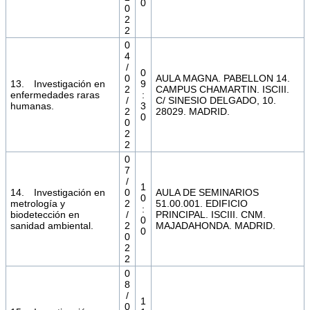
0
0
2
2
0
4
/
0
0
AULA MAGNA. PABELLON 14.
13. Investigación en
9
2
CAMPUS CHAMARTIN. ISCIII.
enfermedades raras
:
/
C/ SINESIO DELGADO, 10.
humanas.
3
2
28029. MADRID.
0
0
2
2
0
7
/
1
14. Investigación en
0
AULA DE SEMINARIOS
0
metrología y
2
51.00.001. EDIFICIO
:
biodetección en
/
PRINCIPAL. ISCIII. CNM.
0
sanidad ambiental.
2
MAJADAHONDA. MADRID.
0
0
2
2
0
8
/
1
0