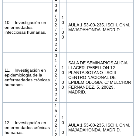
0
9
/
1
0
10. Investigación en
0
2
AULA 1 53-00-235. ISCIII. CNM.
enfermedades
:
/
MAJADAHONDA. MADRID.
infecciosas humanas.
0
2
0
0
2
2
0
1
SALA DE SEMINARIOS ALICIA
/
1
LLACER. PABELLON 12.
11. Investigación en
0
0
PLANTA SOTANO. ISCIII.
epidemiología de la
2
:
CENTRO NACIONAL DE
enfermedades crónicas
/
0
EPIDEMIOLOGIA. C/ MELCHOR
humanas.
2
0
FERNANDEZ, 5. 28029.
0
MADRID.
2
2
1
5
/
1
0
12. Investigación en
0
2
AULA 1 53-00-235. ISCIII. CNM.
enfermedades crónicas
:
/
MAJADAHONDA. MADRID.
humanas.
0
2