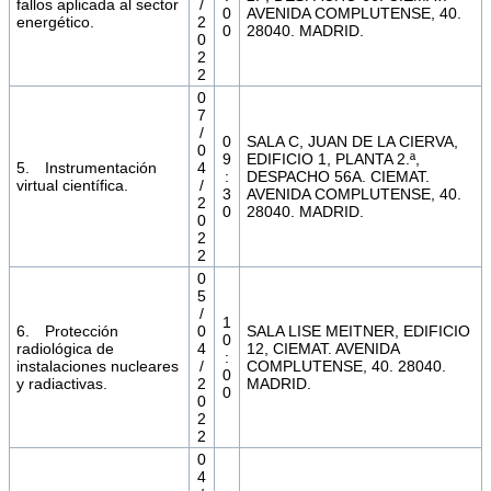
fallos aplicada al sector
/
0
AVENIDA COMPLUTENSE, 40.
energético.
2
0
28040. MADRID.
0
2
2
0
7
/
0
SALA C, JUAN DE LA CIERVA,
0
9
EDIFICIO 1, PLANTA 2.ª,
5. Instrumentación
4
:
DESPACHO 56A. CIEMAT.
virtual científica.
/
3
AVENIDA COMPLUTENSE, 40.
2
0
28040. MADRID.
0
2
2
0
5
/
1
6. Protección
0
SALA LISE MEITNER, EDIFICIO
0
radiológica de
4
12, CIEMAT. AVENIDA
:
instalaciones nucleares
/
COMPLUTENSE, 40. 28040.
0
y radiactivas.
2
MADRID.
0
0
2
2
0
4