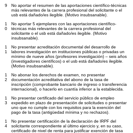
9
No aportar el resumen de las aportaciones científico-técnicas
más relevantes de la carrera profesional del solicitante o el
usb está dañado/es ilegible. (Motivo insubsanable).
1
No aportar 5 ejemplares con las aportaciones científico-
0
técnicas más relevantes de la carrera profesional del
solicitante o el usb está dañado/es ilegible. (Motivo
insubsanable).
1
No presentar acreditación documental del desarrollo de
1
labores investigación en instituciones públicas o privadas un
mínimo de nueve años (profesores investigación) – seis años
(investigadores científicos) o el usb está dañado/es ilegible.
(Motivo insubsanable).
1
No abonar los derechos de examen, no presentar
2
documentación acreditativa del abono de la tasa de
inscripción (comprobante bancario de ingreso o transferencia
internacional), o hacerlo en cuantía inferior a la establecida.
1
No presentar certificado del servicio público de empleo
3
expedido en plazo de presentación de solicitudes o presentar
uno que no cumple con los requisitos para la exención del
pago de la tasa (antigüedad mínima y no rechazos).
1
No presentar certificación de la declaración de IRPF del
4
solicitante correspondiente al último ejercicio y, en su caso,
certificado de nivel de renta para justificar exención de tasa