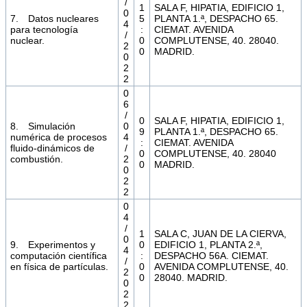
/
1
SALA F, HIPATIA, EDIFICIO 1,
0
7. Datos nucleares
5
PLANTA 1.ª, DESPACHO 65.
4
para tecnología
:
CIEMAT. AVENIDA
/
nuclear.
0
COMPLUTENSE, 40. 28040.
2
0
MADRID.
0
2
2
0
6
/
0
SALA F, HIPATIA, EDIFICIO 1,
8. Simulación
0
9
PLANTA 1.ª, DESPACHO 65.
numérica de procesos
4
:
CIEMAT. AVENIDA
fluido-dinámicos de
/
0
COMPLUTENSE, 40. 28040
combustión.
2
0
MADRID.
0
2
2
0
4
/
1
SALA C, JUAN DE LA CIERVA,
0
9. Experimentos y
0
EDIFICIO 1, PLANTA 2.ª,
4
computación científica
:
DESPACHO 56A. CIEMAT.
/
en física de partículas.
0
AVENIDA COMPLUTENSE, 40.
2
0
28040. MADRID.
0
2
2