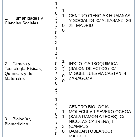
1
/
1
0
1
CENTRO CIENCIAS HUMANAS
1. Humanidades y
3
:
Y SOCIALES. C/ ALBASANZ, 26-
Ciencias Sociales.
/
0
28. MADRID.
2
0
0
2
2
1
4
/
1
2. Ciencia y
0
INSTO. CARBOQUIMICA
5
Tecnología Físicas,
3
(SALON DE ACTOS). C/
:
Químicas y de
/
MIGUEL LUESMA CASTAN, 4.
0
Materiales.
2
ZARAGOZA.
0
0
2
2
1
4
CENTRO BIOLOGIA
/
1
MOLECULAR SEVERO OCHOA
0
1
(SALA RAMON ARECES). C/
3. Biología y
3
:
NICOLAS CABRERA, 1
Biomedicina.
/
3
(CAMPUS
2
0
UAMCANTOBLANCO).
0
MADRID.