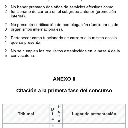
2
No haber prestado dos años de servicios efectivos como
2
funcionario de carrera en el subgrupo anterior (promoción
interna).
2
No presenta certificación de homologación (funcionarios de
3
organismos internacionales).
2
Pertenecer como funcionario de carrera a la misma escala
4
que se presenta.
2
No se cumplen los requisitos establecidos en la base 4 de la
5
convocatoria.
ANEXO II
Citación a la primera fase del concurso
H
D
o
Tribunal
í
Lugar de presentación
r
a
a
2