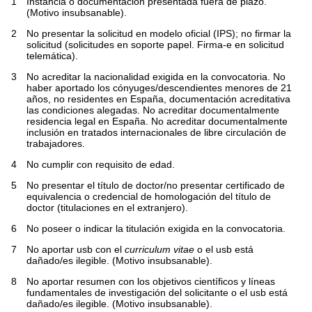
1
Instancia o documentación presentada fuera de plazo.
(Motivo insubsanable).
2
No presentar la solicitud en modelo oficial (IPS); no firmar la
solicitud (solicitudes en soporte papel. Firma-e en solicitud
telemática).
3
No acreditar la nacionalidad exigida en la convocatoria. No
haber aportado los cónyuges/descendientes menores de 21
años, no residentes en España, documentación acreditativa
las condiciones alegadas. No acreditar documentalmente
residencia legal en España. No acreditar documentalmente
inclusión en tratados internacionales de libre circulación de
trabajadores.
4
No cumplir con requisito de edad.
5
No presentar el título de doctor/no presentar certificado de
equivalencia o credencial de homologación del título de
doctor (titulaciones en el extranjero).
6
No poseer o indicar la titulación exigida en la convocatoria.
7
No aportar usb con el
curriculum vitae
o el usb está
dañado/es ilegible. (Motivo insubsanable).
8
No aportar resumen con los objetivos científicos y líneas
fundamentales de investigación del solicitante o el usb está
dañado/es ilegible. (Motivo insubsanable).