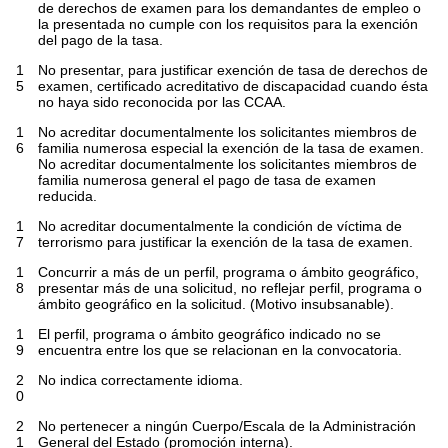
de derechos de examen para los demandantes de empleo o
la presentada no cumple con los requisitos para la exención
del pago de la tasa.
1
No presentar, para justificar exención de tasa de derechos de
5
examen, certificado acreditativo de discapacidad cuando ésta
no haya sido reconocida por las CCAA.
1
No acreditar documentalmente los solicitantes miembros de
6
familia numerosa especial la exención de la tasa de examen.
No acreditar documentalmente los solicitantes miembros de
familia numerosa general el pago de tasa de examen
reducida.
1
No acreditar documentalmente la condición de víctima de
7
terrorismo para justificar la exención de la tasa de examen.
1
Concurrir a más de un perfil, programa o ámbito geográfico,
8
presentar más de una solicitud, no reflejar perfil, programa o
ámbito geográfico en la solicitud. (Motivo insubsanable).
1
El perfil, programa o ámbito geográfico indicado no se
9
encuentra entre los que se relacionan en la convocatoria.
2
No indica correctamente idioma.
0
2
No pertenecer a ningún Cuerpo/Escala de la Administración
1
General del Estado (promoción interna).