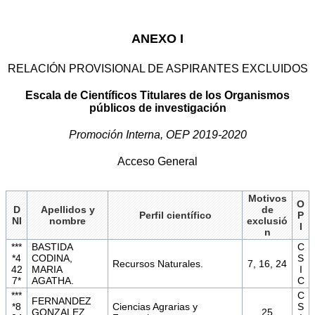
ANEXO I
RELACIÓN PROVISIONAL DE ASPIRANTES EXCLUIDOS
Escala de Científicos Titulares de los Organismos
públicos de investigación
Promoción Interna, OEP 2019-2020
Acceso General
Motivos
O
D
Apellidos y
de
Perfil científico
P
NI
nombre
exclusió
I
n
***
BASTIDA
C
*4
CODINA,
S
Recursos Naturales.
7, 16, 24
42
MARIA
I
7*
AGATHA.
C
***
C
FERNANDEZ
*8
Ciencias Agrarias y
S
GONZALEZ,
25