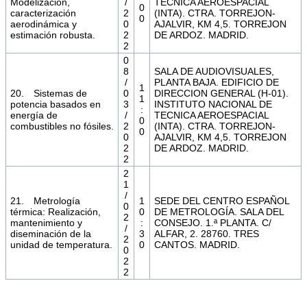
Modelización,
/
TECNICA AEROESPACIAL
0
caracterización
2
(INTA). CTRA. TORREJON-
0
aerodinámica y
0
AJALVIR, KM 4,5. TORREJON
estimación robusta.
2
DE ARDOZ. MADRID.
2
0
8
SALA DE AUDIOVISUALES,
/
PLANTA BAJA. EDIFICIO DE
1
20. Sistemas de
0
DIRECCION GENERAL (H-01).
1
potencia basados en
3
INSTITUTO NACIONAL DE
:
energía de
/
TECNICA AEROESPACIAL
0
combustibles no fósiles.
2
(INTA). CTRA. TORREJON-
0
0
AJALVIR, KM 4,5. TORREJON
2
DE ARDOZ. MADRID.
2
2
1
/
21. Metrología
1
SEDE DEL CENTRO ESPAÑOL
0
térmica: Realización,
0
DE METROLOGÍA. SALA DEL
2
mantenimiento y
:
CONSEJO. 1.ª PLANTA. C/
/
diseminación de la
3
ALFAR, 2. 28760. TRES
2
unidad de temperatura.
0
CANTOS. MADRID.
0
2
2