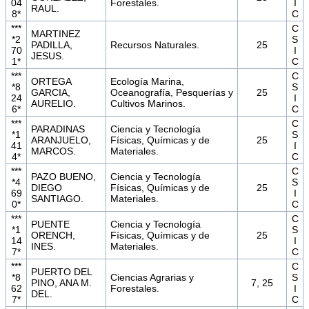
04
Forestales.
I
RAUL.
8*
C
***
C
MARTINEZ
*2
S
PADILLA,
Recursos Naturales.
25
70
I
JESUS.
1*
C
***
C
ORTEGA
Ecología Marina,
*8
S
GARCIA,
Oceanografía, Pesquerías y
25
24
I
AURELIO.
Cultivos Marinos.
6*
C
***
C
PARADINAS
Ciencia y Tecnología
*1
S
ARANJUELO,
Físicas, Químicas y de
25
41
I
MARCOS.
Materiales.
4*
C
***
C
PAZO BUENO,
Ciencia y Tecnología
*4
S
DIEGO
Físicas, Químicas y de
25
69
I
SANTIAGO.
Materiales.
0*
C
***
C
PUENTE
Ciencia y Tecnología
*1
S
ORENCH,
Físicas, Químicas y de
25
14
I
INES.
Materiales.
7*
C
***
C
PUERTO DEL
*8
Ciencias Agrarias y
S
PINO, ANA M.
7, 25
62
Forestales.
I
DEL.
7*
C