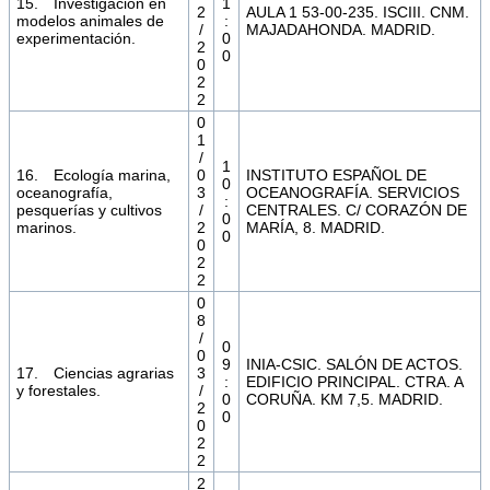
15. Investigación en
1
2
AULA 1 53-00-235. ISCIII. CNM.
modelos animales de
:
/
MAJADAHONDA. MADRID.
experimentación.
0
2
0
0
2
2
0
1
/
1
16. Ecología marina,
0
INSTITUTO ESPAÑOL DE
0
oceanografía,
3
OCEANOGRAFÍA. SERVICIOS
:
pesquerías y cultivos
/
CENTRALES. C/ CORAZÓN DE
0
marinos.
2
MARÍA, 8. MADRID.
0
0
2
2
0
8
/
0
0
9
INIA-CSIC. SALÓN DE ACTOS.
17. Ciencias agrarias
3
:
EDIFICIO PRINCIPAL. CTRA. A
y forestales.
/
0
CORUÑA. KM 7,5. MADRID.
2
0
0
2
2
2