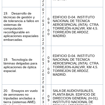
2
2
0
19. Desarrollo de
7
técnicas de gestión y
/
EDIFICIO D-04. INSTITUTO
0
de tolerancia a fallos en
0
NACIONAL DE TECNICA
9
sistemas de
3
AEROESPACIAL (INTA). CTRA.
:
computación
/
TORREJÓN-AJALVIR, KM 4,5.
0
reconfigurable en
2
TORREJÓN DE ARDOZ.
0
aplicaciones espaciales
0
MADRID.
embarcadas.
2
2
0
7
/
EDIFICIO D-04. INSTITUTO
0
19. Tecnología de
0
NACIONAL DE TECNICA
9
láminas delgadas para
3
AEROESPACIAL (INTA). CTRA.
:
aplicaciones de óptica
/
TORREJON-AJALVIR, KM 4,5.
0
espacial.
2
TORREJON DE ARDOZ.
0
0
MADRID.
2
2
0
20. Ensayos en vuelo
8
SALA DE AUDIOVISUALES,
de aeronaves no
/
PLANTA BAJA. EDIFICIO DE
0
tripuladas ancladas a
0
DIRECCION GENERAL (H-01).
9
tierra (sistemas AWE).
3
INSTITUTO NACIONAL DE
: