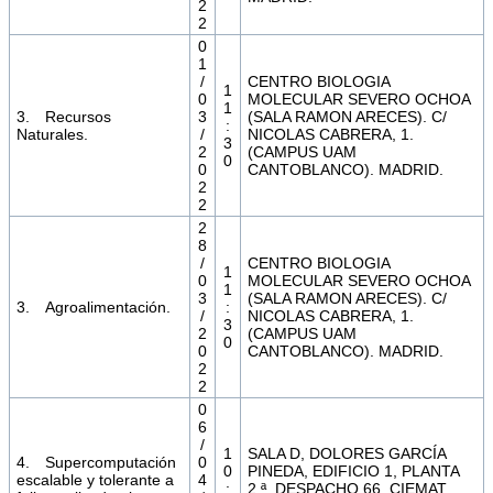
2
2
0
1
/
CENTRO BIOLOGIA
1
0
MOLECULAR SEVERO OCHOA
1
3. Recursos
3
(SALA RAMON ARECES). C/
:
Naturales.
/
NICOLAS CABRERA, 1.
3
2
(CAMPUS UAM
0
0
CANTOBLANCO). MADRID.
2
2
2
8
/
CENTRO BIOLOGIA
1
0
MOLECULAR SEVERO OCHOA
1
3
(SALA RAMON ARECES). C/
3. Agroalimentación.
:
/
NICOLAS CABRERA, 1.
3
2
(CAMPUS UAM
0
0
CANTOBLANCO). MADRID.
2
2
0
6
/
1
SALA D, DOLORES GARCÍA
4. Supercomputación
0
0
PINEDA, EDIFICIO 1, PLANTA
escalable y tolerante a
4
:
2.ª, DESPACHO 66. CIEMAT.