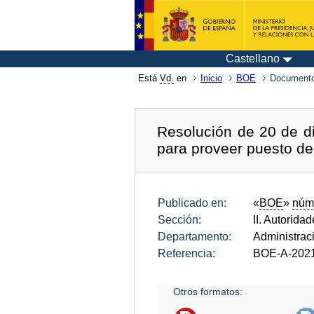
Castellano
Está
Vd.
en
Inicio
BOE
Documento
Resolución de 20 de di
para proveer puesto de
Publicado en:
«
BOE
»
núm
Sección:
II. Autorida
Departamento:
Administrac
Referencia:
BOE-A-202
Otros formatos: