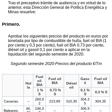
Tras el preceptivo trámite de audiencia y en virtud de lo
anterior, esta Dirección General de Política Energética y
Minas resuelve:
Primero.
Aprobar los siguientes precios del producto en euros por
tonelada por tipo de combustible de hulla, fuel oil BIA (1
por ciento y 0,3 por ciento), fuel oil BIA 0,73 por ciento,
diésel oil y gasoil 0,1 por ciento a aplicar en la
liquidación del segundo semestre de 2020.
Segundo semestre 2020-Precios del producto €/Tm
Fuel
Fuel oil
Gaso
Fuel oil
oil
BIA
il
BIA
Hul
Diésel
BIA
la
oil
1 %
0,73 %
0,1 %
0,3 % S
S
S
S
260,0
304,3
Canarias.
–
223,89
310,30
304,35
2
5
46,
246,0
306,9
Baleares.
–
–
–