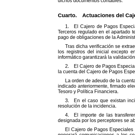
dichos documentos contables.
Cuarto. Actuaciones del Caj
1. El Cajero de Pagos Especial
Terceros regulado en el apartado t
pago de obligaciones de la Administ
Tras dicha verificación se extra
los registros del inicial excepto
informático garantizará la validación
2. El Cajero de Pagos Especiale
la cuenta del Cajero de Pagos Espe
La orden de adeudo de la cuenta 
indicado anteriormente, firmado e
Tesoro y Política Financiera.
3. En el caso que existan inci
resolución de la incidencia.
4. El importe de las transfer
designada por los perceptores se a
El Cajero de Pagos Especiales i
generará comunicaciones a los cen