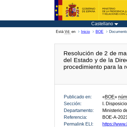
Castellano
Está
Vd.
en
Inicio
BOE
Documento
Resolución de 2 de mar
del Estado y de la Dire
procedimiento para la 
Publicado en:
«
BOE
»
núm
Sección:
I. Disposici
Departamento:
Ministerio 
Referencia:
BOE-A-202
Permalink ELI:
https://www.