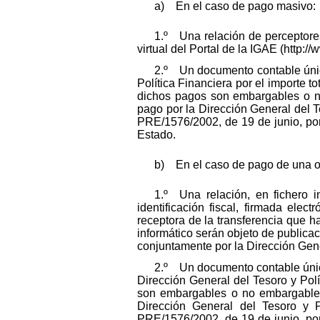
a) En el caso de pago masivo:
1.º Una relación de perceptores,
virtual del Portal de la IGAE (http:
2.º Un documento contable únic
Política Financiera por el importe t
dichos pagos son embargables o no
pago por la Dirección General del T
PRE/1576/2002, de 19 de junio, por
Estado.
b) En el caso de pago de una ob
1.º Una relación, en fichero 
identificación fiscal, firmada ele
receptora de la transferencia que h
informático serán objeto de publicac
conjuntamente por la Dirección Gener
2.º Un documento contable únic
Dirección General del Tesoro y Polí
son embargables o no embargables 
Dirección General del Tesoro y P
PRE/1576/2002, de 19 de junio, por