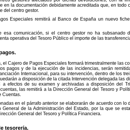
se en la documentación debidamente acreditada que, en todo c
 del centro gestor.
gos Especiales remitirá al Banco de España un nuevo ficher
e esa comunicación, si el centro gestor no ha subsanado d
enta operativa del Tesoro Público el importe de las transferenc
 pagos.
os, el Cajero de Pagos Especiales formará trimestralmente las co
 los pagos y de la ejecución de las incidencias, serán remiti
nciación Internacional, para su intervención, dentro de los trein
 quedarán a disposición de la citada Intervención delegada las d
 a efectos de su examen y archivadas a disposición del Tr
cuentas, las remitirá a la Dirección General del Tesoro y Polí
de Cuentas.
ionadas en el párrafo anterior se elaborarán de acuerdo con lo
n General de la Administración del Estado, por la que se esta
rección General del Tesoro y Política Financiera.
e tesorería.