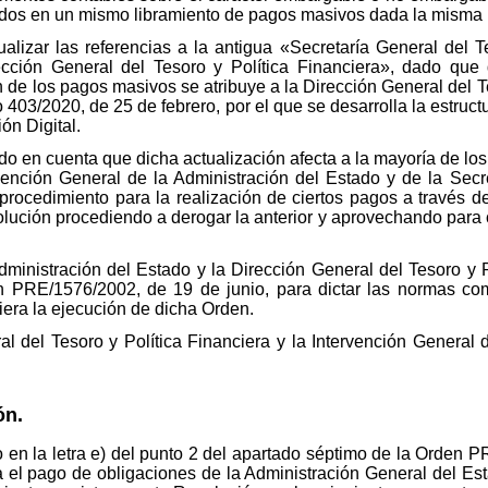
uidos en un mismo libramiento de pagos masivos dada la misma 
izar las referencias a la antigua «Secretaría General del Te
ección General del Tesoro y Política Financiera», dado que 
n de los pagos masivos se atribuye a la Dirección General del Te
 403/2020, de 25 de febrero, por el que se desarrolla la estruct
n Digital.
ndo en cuenta que dicha actualización afecta a la mayoría de lo
rvención General de la Administración del Estado y de la Secre
l procedimiento para la realización de ciertos pagos a través 
ución procediendo a derogar la anterior y aprovechando para cla
dministración del Estado y la Dirección General del Tesoro y P
den PRE/1576/2002, de 19 de junio, para dictar las normas co
era la ejecución de dicha Orden.
ral del Tesoro y Política Financiera y la Intervención General
ón.
 en la letra e) del punto 2 del apartado séptimo de la Orden P
 el pago de obligaciones de la Administración General del Est