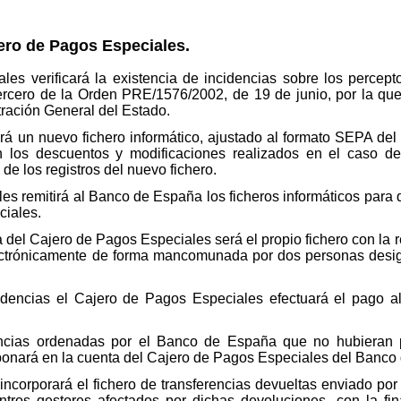
ero de Pagos Especiales.
es verificará la existencia de incidencias sobre los percept
ercero de la Orden PRE/1576/2002, de 19 de junio, por la que
ración General del Estado.
erá un nuevo fichero informático, ajustado al formato SEPA del 
 en los descuentos y modificaciones realizados en el caso d
 de los registros del nuevo fichero.
s remitirá al Banco de España los ficheros informáticos para q
ciales.
del Cajero de Pagos Especiales será el propio fichero con la r
lectrónicamente de forma mancomunada por dos personas desig
dencias el Cajero de Pagos Especiales efectuará el pago al
encias ordenadas por el Banco de España que no hubieran 
bonará en la cuenta del Cajero de Pagos Especiales del Banco
ncorporará el fichero de transferencias devueltas enviado por
tros gestores afectados por dichas devoluciones, con la fi