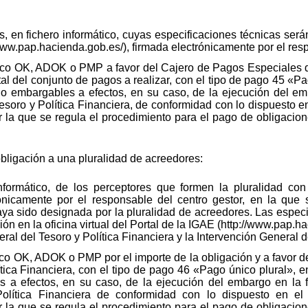
 en fichero informático, cuyas especificaciones técnicas serán
//www.pap.hacienda.gob.es/), firmada electrónicamente por el res
o OK, ADOK o PMP a favor del Cajero de Pagos Especiales de
otal del conjunto de pagos a realizar, con el tipo de pago 45 «P
 embargables a efectos, en su caso, de la ejecución del em
esoro y Política Financiera, de conformidad con lo dispuesto e
 la que se regula el procedimiento para el pago de obligacion
ligación a una pluralidad de acreedores:
informático, de los perceptores que formen la pluralidad c
ctrónicamente por el responsable del centro gestor, en la que 
aya sido designada por la pluralidad de acreedores. Las especi
ión en la oficina virtual del Portal de la IGAE (http://www.pap.
al del Tesoro y Política Financiera y la Intervención General d
o OK, ADOK o PMP por el importe de la obligación y a favor d
tica Financiera, con el tipo de pago 46 «Pago único plural», e
a efectos, en su caso, de la ejecución del embargo en la 
olítica Financiera de conformidad con lo dispuesto en el
 la que se regula el procedimiento para el pago de obligacion