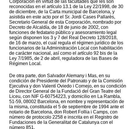
Corporación en virtud de las facultades que les son
reconocidas en el artículo 13.1 de la Ley 22/1998, de 30
de diciembre, de la Carta municipal de Barcelona, y
asistida en este acto por el Sr. Jordi Cases Pallarès,
Secretario General de esta Corporación, nombrado por
Decreto de Alcaldía, de 18 de junio de 2002, con
funciones de fedatario público y asesoramiento legal
según disponen los 3 y 7 del Real Decreto 128/2018,
de 16 de marzo, el cual regula el régimen jurídico de los
funcionarios de la Administración Local con habilitación
de carácter nacional, así como el artículo 92 bis de la
Ley 7/1985, de 2 de abril, reguladora de las Bases de
Régimen Local.
De otra parte, don Salvador Alemany i Mas, en su
condición de Presidente del Patronato y de la Comisión
Ejecutiva y don Valentí Oviedo i Cornejo, en su condición
de Director General de la Fundació del Gran Teatre del
Liceu, con NIF G-60754223, y domicilio en La Rambla,
51-59, 08002 Barcelona, en nombre y representación de
la misma, constituida el 5 de septiembre de 1994 ante el
notario de Barcelona, don Robert Follia i Camps, con
número de protocolo 2258 e inscrita en el Registro de
Fundaciones de la Generalitat de Catalunya con el
número 851.