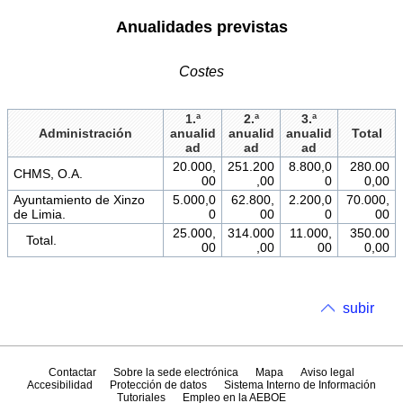
Anualidades previstas
Costes
1.ª
2.ª
3.ª
Administración
anualid
anualid
anualid
Total
ad
ad
ad
20.000,
251.200
8.800,0
280.00
CHMS, O.A.
00
,00
0
0,00
Ayuntamiento de Xinzo
5.000,0
62.800,
2.200,0
70.000,
de Limia.
0
00
0
00
25.000,
314.000
11.000,
350.00
Total.
00
,00
00
0,00
subir
Contactar
Sobre la sede electrónica
Mapa
Aviso legal
Accesibilidad
Protección de datos
Sistema Interno de Información
Tutoriales
Empleo en la AEBOE