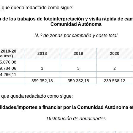
I, que queda redactado como sigue:
de los trabajos de fotointerpretación y visita rápida de cam
Comunidad Autónoma
N. º de zonas por campaña y coste total
 2018-20
2018
2019
2020
(euros)
.076,08
9.784,06
3
3
2
4.266,11
359.352,18
359.352,18
239.568,12
, que queda redactado como sigue:
lidades/importes a financiar por la Comunidad Autónoma e
Distribución de anualidades