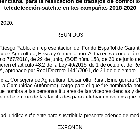
alenciana, para la realización de trabajos de control s
teledetección-satélite en las campañas 2018-2020
 2020.
REUNIDOS
Riesgo Pablo, en representación del Fondo Español de Garantí
o de Agricultura, Pesca y Alimentación. Actúa en su condición
o 767/2018, de 29 de junio, (BOE núm. 158, de 30 de junio de 2
eren el artículo 48.2 de la Ley 40/2015, de 1 de octubre, de Ré
FEGA, aprobado por Real Decreto 1441/2001, de 21 de diciembre.
rera, Consejera de Agricultura, Desarrollo Rural, Emergencia Cl
e la Comunidad Autónoma), cargo para el que fue nombrada por 
 que nombra a las personas titulares de las vicepresidencias y
en el ejercicio de las facultades para celebrar convenios que l
 jurídica suficiente para suscribir la presente adenda de modif
EXPONEN