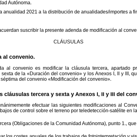
idad Autónoma.
r la anualidad 2021 a la distribución de anualidades/importes a
 acuerdan suscribir la presente adenda de modificación al conve
CLÁUSULAS
 al convenio.
a al convenio es modificar la cláusula tercera, apartado p
xta de la «Duración del convenio» y los Anexos I, II y III, qu
a séptima del convenio «Modificación del convenio».
láusulas tercera y sexta y Anexos I, II y III del con
unánimemente efectuar las siguientes modificaciones al Con
bajos de control sobre el terreno por teledetección-satélite en
ercera (Obligaciones de la Comunidad Autónoma), punto 1., qu
ar los costes anuales de los trabajos de fotointerpretación y v