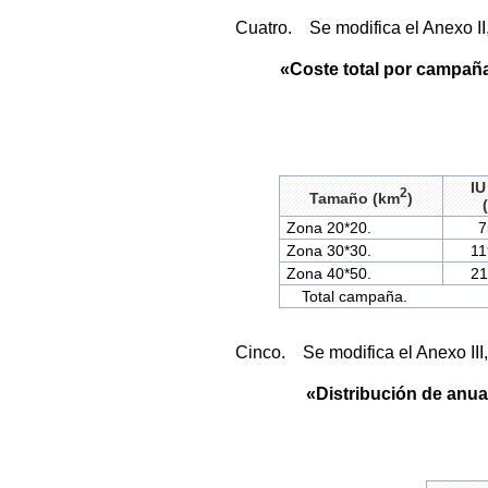
Cuatro. Se modifica el Anexo I
«Coste total por campaña 
IU
2
Tamaño (km
)
Zona 20*20.
75
Zona 30*30.
11
Zona 40*50.
21
Total campaña.
Cinco. Se modifica el Anexo III
«Distribución de anua