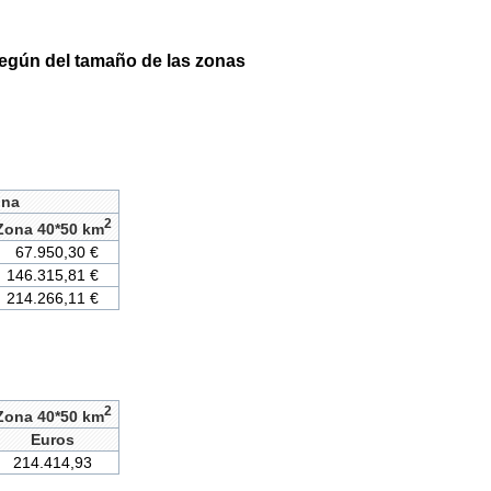
 según del tamaño de las zonas
ona
2
Zona 40*50 km
67.950,30 €
146.315,81 €
214.266,11 €
2
Zona 40*50 km
Euros
214.414,93