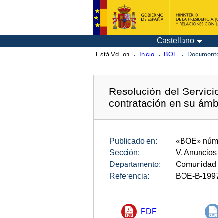
Castellano
Está
Vd.
en
Inicio
BOE
Documento
Resolución del Servic
contratación en su ámb
Publicado en:
«
BOE
»
núm
Sección:
V. Anuncios
Departamento:
Comunidad 
Referencia:
BOE-B-199
PDF