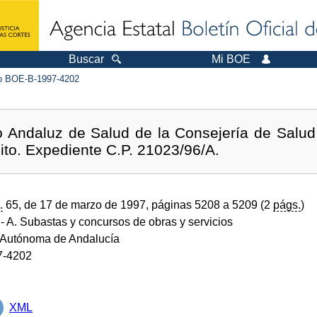
Buscar
Mi BOE
 BOE-B-1997-4202
io Andaluz de Salud de la Consejería de Salud
ito. Expediente C.P. 21023/96/A.
.
65, de 17 de marzo de 1997, páginas 5208 a 5209 (2
págs.
)
- A. Subastas y concursos de obras y servicios
Autónoma de Andalucía
7-4202
XML