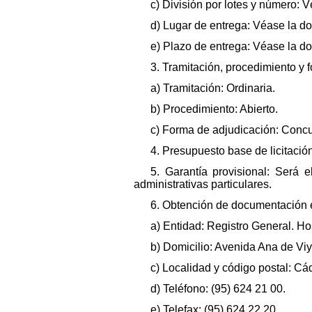
c) División por lotes y número: 
d) Lugar de entrega: Véase la d
e) Plazo de entrega: Véase la d
3. Tramitación, procedimiento y 
a) Tramitación: Ordinaria.
b) Procedimiento: Abierto.
c) Forma de adjudicación: Concu
4. Presupuesto base de licitación
5. Garantía provisional: Será 
administrativas particulares.
6. Obtención de documentación e
a) Entidad: Registro General. Ho
b) Domicilio: Avenida Ana de Vi
c) Localidad y código postal: Cá
d) Teléfono: (95) 624 21 00.
e) Telefax: (95) 624 22 20.